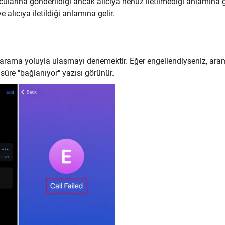
larına gönderildiği ancak alıcıya henüz iletilmediği anlamına ge
 alıcıya iletildiği anlamına gelir.
lü arama yoluyla ulaşmayı denemektir. Eğer engellendiyseniz, ar
üre "bağlanıyor" yazısı görünür.