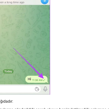
ğıdadır: