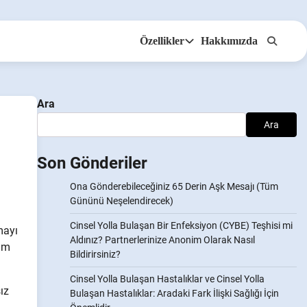
Özellikler
Hakkımızda
Anonsms
İş Ortaklarını Bildir
Ara
Ara
Son Gönderiler
Ona Gönderebileceğiniz 65 Derin Aşk Mesajı (Tüm
Gününü Neşelendirecek)
Cinsel Yolla Bulaşan Bir Enfeksiyon (CYBE) Teşhisi mi
mayı
Aldınız? Partnerlerinize Anonim Olarak Nasıl
rim
Bildirirsiniz?
Cinsel Yolla Bulaşan Hastalıklar ve Cinsel Yolla
ız
Bulaşan Hastalıklar: Aradaki Fark İlişki Sağlığı İçin