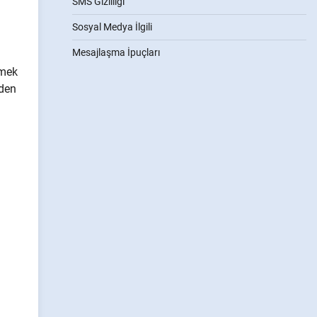
SMS Gizliliği
Sosyal Medya İlgili
Mesajlaşma İpuçları
tmek
iden