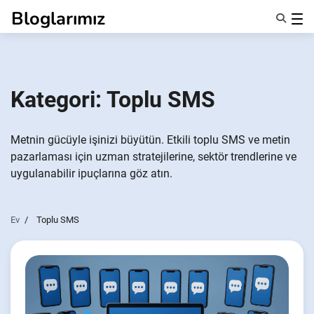
İçeriğe
Bloglarımız
geç
Özellikler
Hakkımızda
Anonsms
Kategori:
Toplu SMS
İş Ortaklarını Bildir
Metnin gücüyle işinizi büyütün. Etkili toplu SMS ve metin
pazarlaması için uzman stratejilerine, sektör trendlerine ve
uygulanabilir ipuçlarına göz atın.
Ev
Toplu SMS