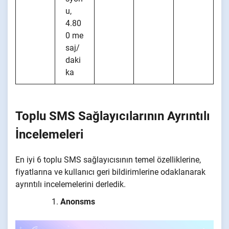
u,
4.80
0 me
saj/
daki
ka
Toplu SMS Sağlayıcılarının Ayrıntılı
İncelemeleri
En iyi 6 toplu SMS sağlayıcısının temel özelliklerine,
fiyatlarına ve kullanıcı geri bildirimlerine odaklanarak
ayrıntılı incelemelerini derledik.
Anonsms