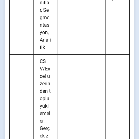
nıtla
r, Se
gme
ntas
yon,
Anali
tik
CS
V/Ex
cel ü
zerin
den t
oplu
yükl
emel
er,
Gerç
ek z