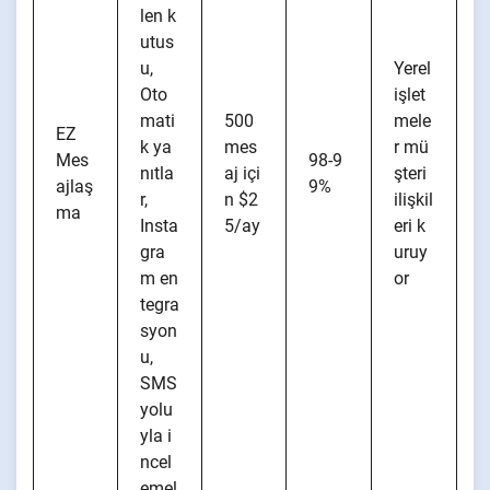
len k
utus
u,
Yerel
Oto
işlet
mati
500
mele
EZ
k ya
mes
r mü
Mes
98-9
nıtla
aj içi
şteri
ajlaş
9%
r,
n $2
ilişkil
ma
Insta
5/ay
eri k
gra
uruy
m en
or
tegra
syon
u,
SMS
yolu
yla i
ncel
emel