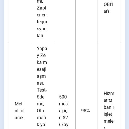
mı,
OBİ'l
Zapi
er)
er en
tegra
syon
ları
Yapa
y Ze
ka m
esajl
aşm
ası,
Test-
Hizm
öde
500
et ta
Meti
me,
mes
banlı
nli ol
Oto
aj içi
98%
işlet
arak
mati
n $2
mele
k ya
6/ay
r