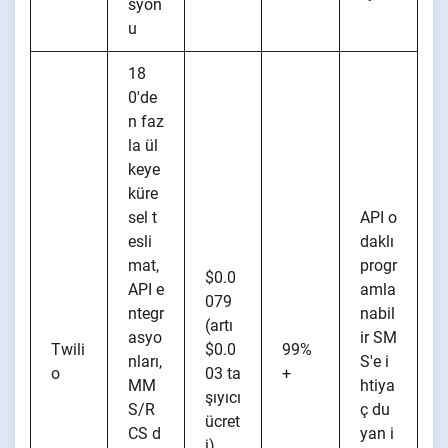
syon
u
18
0'de
n faz
la ül
keye
küre
sel t
API o
esli
daklı
mat,
progr
$0.0
API e
amla
079
ntegr
nabil
(artı
asyo
ir SM
Twili
$0.0
99%
nları,
S'e i
o
03 ta
+
MM
htiya
şıyıcı
S/R
ç du
ücret
CS d
yan i
i)