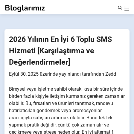
İçeriğe
Bloglarımız
geç
Özellikler
Hakkımızda
Anonsms
2026 Yılının En İyi 6 Toplu SMS
İş Ortaklarını Bildir
Hizmeti [Karşılaştırma ve
Değerlendirmeler]
Eylül 30, 2025
üzerinde yayınlandı
tarafından
Zedd
Bireysel veya işletme sahibi olarak, kısa bir süre içinde
birden fazla kişiyle iletişim kurmanız gereken zamanlar
olabilir. Bu, fırsatları ve ürünleri tanıtmak, randevu
hatırlatıcıları göndermek veya promosyonlar
aracılığıyla satışları artırmak olabilir. Bunu tek tek
yapmak pratik değildir, çünkü çok zaman alır ve
gecikmeye veya strese neden olur. En iyi alternatif,