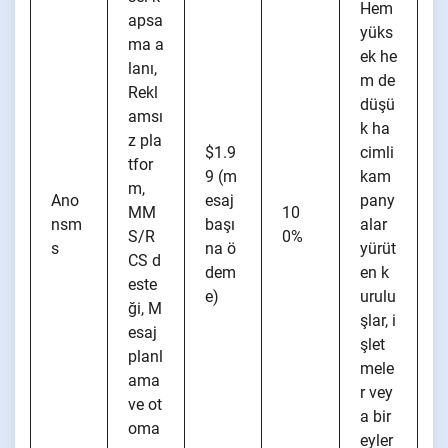
Hem
apsa
yüks
ma a
ek he
lanı,
m de
Rekl
düşü
amsı
k ha
z pla
$1.9
cimli
tfor
9 (m
kam
m,
Ano
esaj
pany
MM
10
nsm
başı
alar
S/R
0%
s
na ö
yürüt
CS d
dem
en k
este
e)
urulu
ği, M
şlar, i
esaj
şlet
planl
mele
ama
r vey
ve ot
a bir
oma
eyler