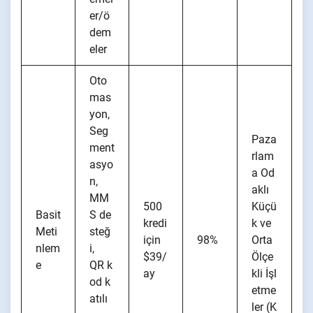
er/ö
dem
eler
Oto
mas
yon,
Seg
Paza
ment
rlam
asyo
a Od
n,
aklı
MM
500
Küçü
Basit
S de
kredi
k ve
Meti
steğ
için
98%
Orta
nlem
i,
$39/
Ölçe
e
QR k
ay
kli İşl
od k
etme
atılı
ler (K