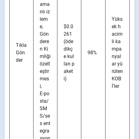
ama
nlı iz
lem
Yüks
e,
$0.0
ek h
Gön
261
acim
dere
(öde
li ka
Tıkla
n Ki
dikç
mpa
Gön
98%
mliği
e kul
nyal
der
özell
lan p
ar yü
eştir
aket
rüten
mes
i)
KOB
i,
İ'ler
E-po
sta/
SM
S/se
s ent
egra
syon