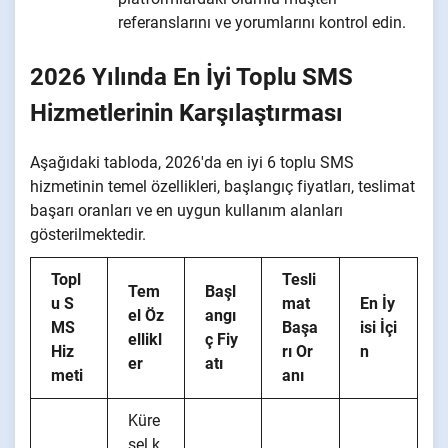
referanslarını ve yorumlarını kontrol edin.
2026 Yılında En İyi Toplu SMS
Hizmetlerinin Karşılaştırması
Aşağıdaki tabloda, 2026'da en iyi 6 toplu SMS
hizmetinin temel özellikleri, başlangıç fiyatları, teslimat
başarı oranları ve en uygun kullanım alanları
gösterilmektedir.
Topl
Tesli
Tem
Başl
u S
mat
En İy
el Öz
angı
MS
Başa
isi İçi
ellikl
ç Fiy
Hiz
rı Or
n
er
atı
meti
anı
Küre
sel k