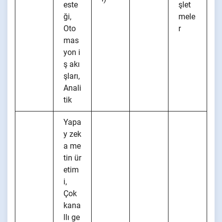
este
şlet
ği,
mele
Oto
r
mas
yon i
ş akı
şları,
Anali
tik
Yapa
y zek
a me
tin ür
etim
i,
Çok
kana
llı ge