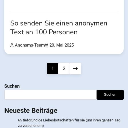
So senden Sie einen anonymen
Text an 100 Personen
Anonsms-Team
20. Mai 2025
Beitragsnavigation
1
2
Suchen
Suchen
Neueste Beiträge
65 tiefgründige Liebesbotschaften für sie (um ihren ganzen Tag
zu verschönern)