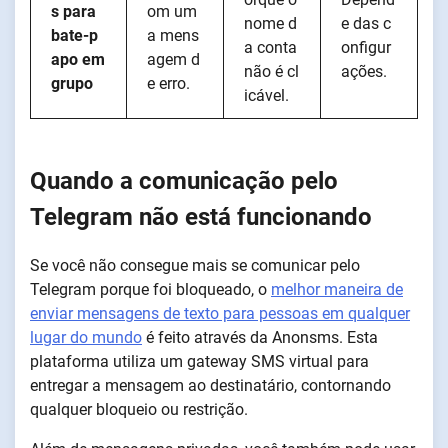
s para
om um
nome d
e das c
bate-p
a mens
a conta
onfigur
apo em
agem d
não é cl
ações.
grupo
e erro.
icável.
Quando a comunicação pelo
Telegram não está funcionando
Se você não consegue mais se comunicar pelo
Telegram porque foi bloqueado, o
melhor maneira de
enviar mensagens de texto para pessoas em qualquer
lugar do mundo
é feito através da Anonsms. Esta
plataforma utiliza um gateway SMS virtual para
entregar a mensagem ao destinatário, contornando
qualquer bloqueio ou restrição.