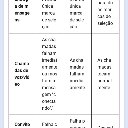
para du
a de m
única
única
as mar
ensage
marca
marca
cas de
ns
de sele
de sele
seleção
ção.
ção.
As cha
madas
falham
imediat
As cha
As cha
Chama
amente
madas
madas
das de
ou mos
falham
tocam
voz/víd
tram a
imediat
normal
eo
mensa
amente
mente
gem "c
onecta
ndo".“
Falha p
Convite
Falha c
orque o
Depend