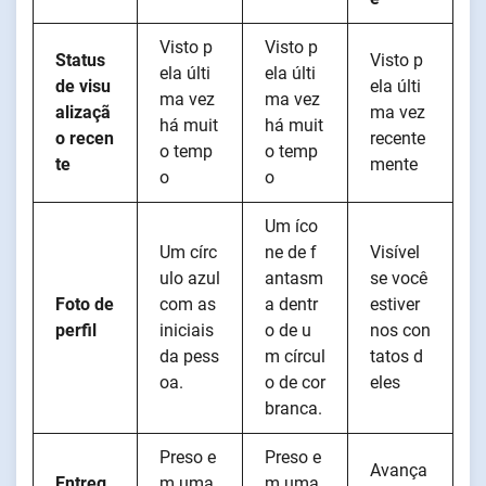
Visto p
Visto p
Status
Visto p
ela últi
ela últi
de visu
ela últi
ma vez
ma vez
alizaçã
ma vez
há muit
há muit
o recen
recente
o temp
o temp
te
mente
o
o
Um íco
Um círc
ne de f
Visível
ulo azul
antasm
se você
Foto de
com as
a dentr
estiver
perfil
iniciais
o de u
nos con
da pess
m círcul
tatos d
oa.
o de cor
eles
branca.
Preso e
Preso e
Avança
Entreg
m uma
m uma