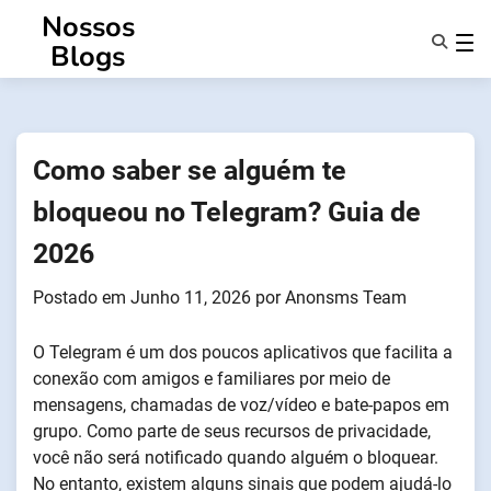
Saltar
Nossos
para
Blogs
o
conteúdo
Caraterísticas
Sobre Nós
Anonsms
Como saber se alguém te
Notificar Parceiros
bloqueou no Telegram? Guia de
2026
Postado em
Junho 11, 2026
por
Anonsms Team
O Telegram é um dos poucos aplicativos que facilita a
conexão com amigos e familiares por meio de
mensagens, chamadas de voz/vídeo e bate-papos em
grupo. Como parte de seus recursos de privacidade,
você não será notificado quando alguém o bloquear.
No entanto, existem alguns sinais que podem ajudá-lo