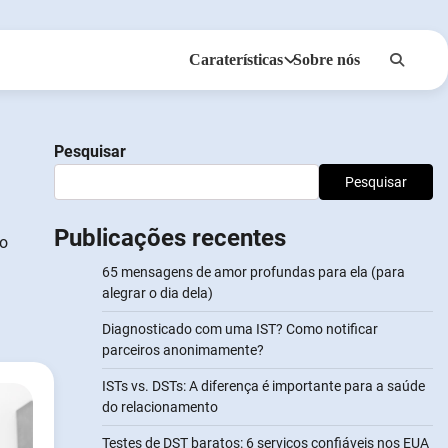
Caraterísticas
Sobre nós
Anonsms
Notificar Parceiros
Pesquisar
Pesquisar
Publicações recentes
do
65 mensagens de amor profundas para ela (para
alegrar o dia dela)
Diagnosticado com uma IST? Como notificar
parceiros anonimamente?
ISTs vs. DSTs: A diferença é importante para a saúde
do relacionamento
Testes de DST baratos: 6 serviços confiáveis nos EUA