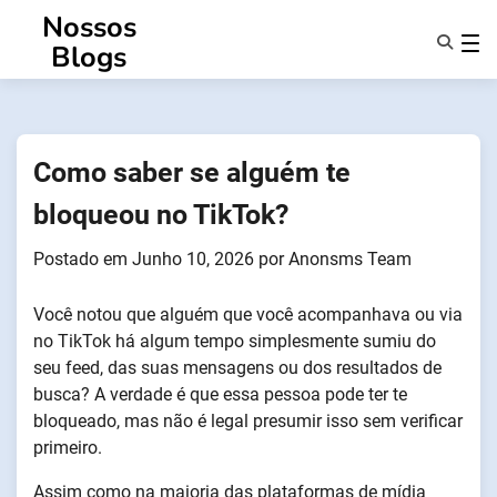
Saltar
Nossos
para
Blogs
o
conteúdo
Caraterísticas
Sobre Nós
Anonsms
Como saber se alguém te
Notificar Parceiros
bloqueou no TikTok?
Postado em
Junho 10, 2026
por
Anonsms Team
Você notou que alguém que você acompanhava ou via
no TikTok há algum tempo simplesmente sumiu do
seu feed, das suas mensagens ou dos resultados de
busca? A verdade é que essa pessoa pode ter te
bloqueado, mas não é legal presumir isso sem verificar
primeiro.
Assim como na maioria das plataformas de mídia