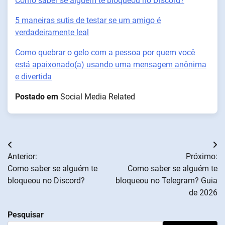
Como saber se alguém te bloqueou no Discord?
5 maneiras sutis de testar se um amigo é
verdadeiramente leal
Como quebrar o gelo com a pessoa por quem você
está apaixonado(a) usando uma mensagem anônima
e divertida
Postado em
Social Media Related
Navegação
Anterior:
Próximo:
de
Como saber se alguém te
Como saber se alguém te
bloqueou no Discord?
bloqueou no Telegram? Guia
artigos
de 2026
Pesquisar