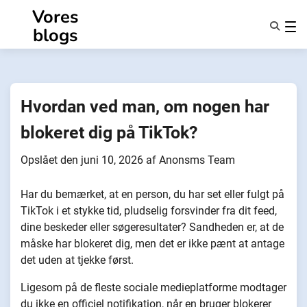
Spring
Vores
til
blogs
indhold
Funktioner
Om Os
Anonymiteter
Hvordan ved man, om nogen har
NotifyPartners
blokeret dig på TikTok?
Opslået den
juni 10, 2026
af
Anonsms Team
Har du bemærket, at en person, du har set eller fulgt på
TikTok i et stykke tid, pludselig forsvinder fra dit feed,
dine beskeder eller søgeresultater? Sandheden er, at de
måske har blokeret dig, men det er ikke pænt at antage
det uden at tjekke først.
Ligesom på de fleste sociale medieplatforme modtager
du ikke en officiel notifikation, når en bruger blokerer