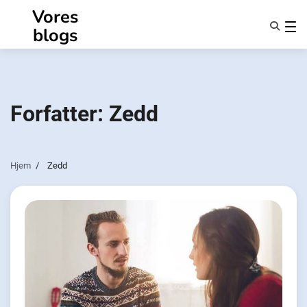
Spring
Vores
til
blogs
indhold
Funktioner
Om Os
Anonymiteter
Forfatter:
Zedd
NotifyPartners
Hjem
Zedd