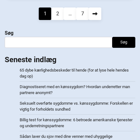
Navigation
1
2
…
7
til
Søg
indlæg
Søg
Seneste indlæg
65 dybe kærlighedsbeskeder til hende (for at lyse hele hendes
dag op)
Diagnostiseret med en kønssygdom? Hvordan underretter man
partnere anonymt?
Seksuelt overførte sygdomme vs. kønssygdomme: Forskellen er
vigtig for forholdets sundhed
Billig test for kønssygdomme: 6 betroede amerikanske tjenester
og underretningspartnere
Sådan laver du sjov med dine venner med uhyggelige