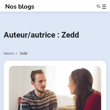
Passer
Nos blogs
au
contenu
Caractéristiques
À Propos De Nous
Anonymes
Auteur/autrice :
Zedd
NotifierPartenaires
Maison
Zedd