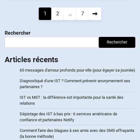
Navigation
1
2
…
7
des
Rechercher
articles
Rechercher
Articles récents
65 messages d'amour profonds pour elle (pour égayer sa journée)
Diagnostiqué d'une IST ? Comment prévenir anonymement ses
partenaires ?
IST vs MST : la différence est importante pour la santé des
relations
Dépistage des IST à bas prix : 6 services américains de
confiance et partenaires Notify
Comment faire des blagues à ses amis avec des SMS effrayants
(la bonne méthode)