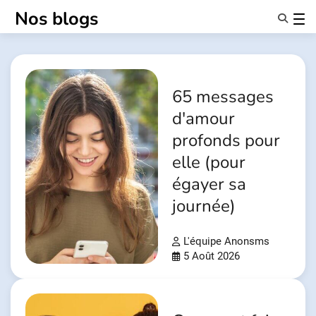
Passer
Nos blogs
au
contenu
Caractéristiques
À Propos De Nous
Anonymes
65 messages
NotifierPartenaires
d'amour
profonds pour
elle (pour
égayer sa
journée)
L'équipe Anonsms
5 Août 2026