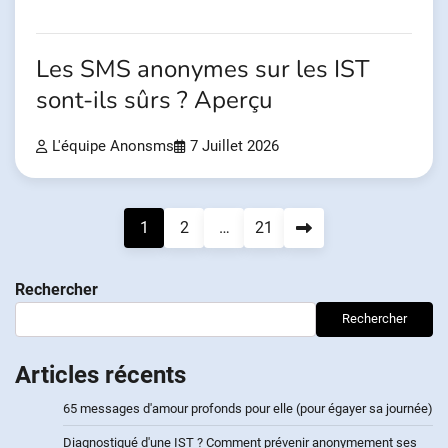
Les SMS anonymes sur les IST
sont-ils sûrs ? Aperçu
L'équipe Anonsms
7 Juillet 2026
Navigation
1
2
…
21
des
Rechercher
articles
Rechercher
Articles récents
65 messages d'amour profonds pour elle (pour égayer sa journée)
Diagnostiqué d'une IST ? Comment prévenir anonymement ses