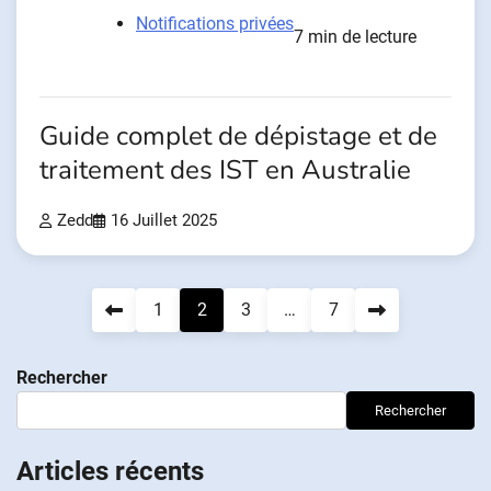
Notifications privées
7 min de lecture
Guide complet de dépistage et de
traitement des IST en Australie
Zedd
16 Juillet 2025
Navigation
1
2
3
…
7
des
Rechercher
articles
Rechercher
Articles récents