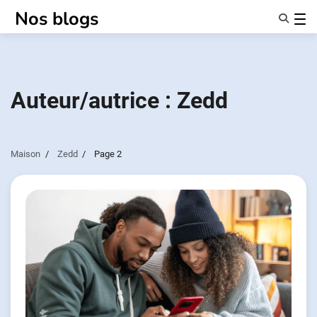
Passer
Nos blogs
au
contenu
Caractéristiques
À Propos De Nous
Anonymes
Auteur/autrice :
Zedd
NotifierPartenaires
Maison
Zedd
Page 2