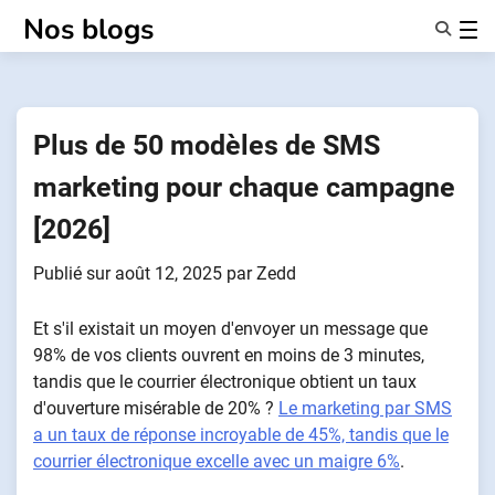
Passer
Nos blogs
au
contenu
Caractéristiques
À Propos De Nous
Anonymes
Plus de 50 modèles de SMS
NotifierPartenaires
marketing pour chaque campagne
[2026]
Publié sur
août 12, 2025
par
Zedd
Et s'il existait un moyen d'envoyer un message que
98% de vos clients ouvrent en moins de 3 minutes,
tandis que le courrier électronique obtient un taux
d'ouverture misérable de 20% ?
Le marketing par SMS
a un taux de réponse incroyable de 45%, tandis que le
courrier électronique excelle avec un maigre 6%
.