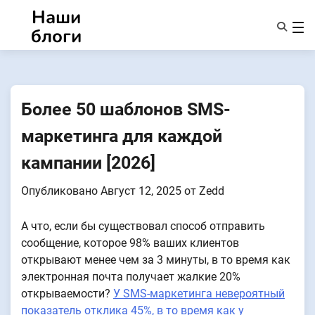
Перейти
Наши
к
блоги
содержанию
Характеристики
О Нас
Anonsms
Более 50 шаблонов SMS-
УведомитьПартнеров
маркетинга для каждой
кампании [2026]
Опубликовано
Август 12, 2025
от
Zedd
А что, если бы существовал способ отправить
сообщение, которое 98% ваших клиентов
открывают менее чем за 3 минуты, в то время как
электронная почта получает жалкие 20%
открываемости?
У SMS-маркетинга невероятный
показатель отклика 45%, в то время как у