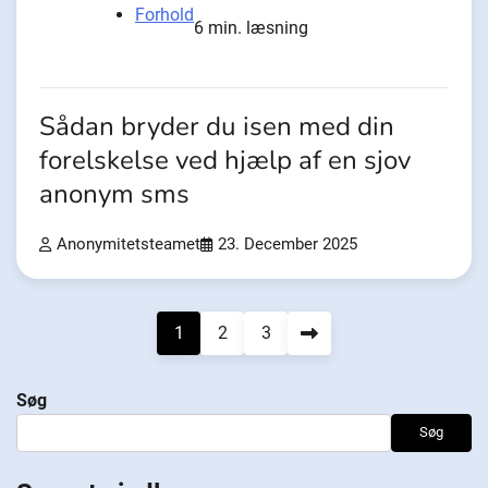
Forhold
6 min. læsning
Sådan bryder du isen med din
forelskelse ved hjælp af en sjov
anonym sms
Anonymitetsteamet
23. December 2025
Navigation
1
2
3
til
Søg
indlæg
Søg