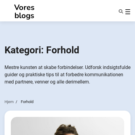
Spring
Vores
til
blogs
indhold
Funktioner
Om Os
Anonymiteter
Kategori:
Forhold
NotifyPartners
Mestre kunsten at skabe forbindelser. Udforsk indsigtsfulde
guider og praktiske tips til at forbedre kommunikationen
med partnere, venner og alle derimellem.
Hjem
Forhold