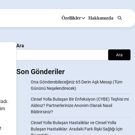
Özellikler
Hakkımızda
Anonsms
İş Ortaklarını Bildir
Ara
Ara
Son Gönderiler
Ona Gönderebileceğiniz 65 Derin Aşk Mesajı (Tüm
Gününü Neşelendirecek)
Cinsel Yolla Bulaşan Bir Enfeksiyon (CYBE) Teşhisi mi
adı.
Aldınız? Partnerlerinize Anonim Olarak Nasıl
nim
Bildirirsiniz?
Cinsel Yolla Bulaşan Hastalıklar ve Cinsel Yolla
r.
Bulaşan Hastalıklar: Aradaki Fark İlişki Sağlığı İçin