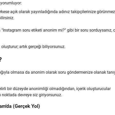
 yorumluyor:
kese açık olarak yayınladığında adınız takipçilerinize görünmez
lirsiniz.
a "Instagram soru etiketi anonim mi?" gibi bir soru sorduysanız,
oluşturur; artık gerçeği biliyorsunuz.
?
acılığıyla olmasa da anonim olarak soru göndermenize olanak tan
irli bir düzeyde anonimliği olmadığından, içerik oluşturucular
bu noktada devreye siz giriyorsunuz.
am'da (Gerçek Yol)