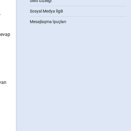
SMS Gizliliği
Sosyal Medya İlgili
.
Mesajlaşma İpuçları
 cevap
ıyan