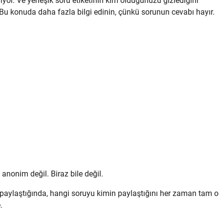
rıyor. Ve yerleşik soru etiketinin kim olduğunuzu gizlediğini
u konuda daha fazla bilgi edinin, çünkü sorunun cevabı hayır.
anonim değil. Biraz bile değil.
aye paylaştığında, hangi soruyu kimin paylaştığını her zaman tam o
.