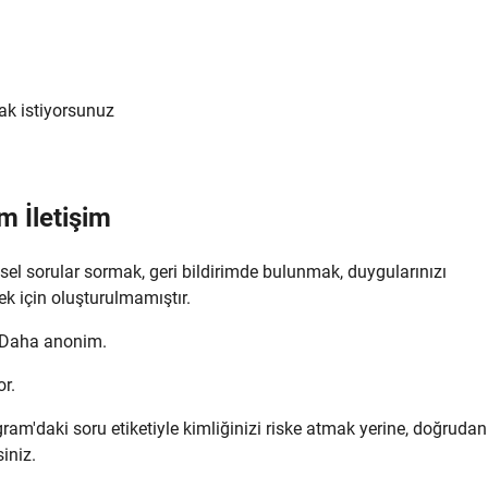
ak istiyorsunuz
m İletişim
şisel sorular sormak, geri bildirimde bulunmak, duygularınızı
k için oluşturulmamıştır.
. Daha anonim.
r.
am'daki soru etiketiyle kimliğinizi riske atmak yerine, doğrudan
iniz.