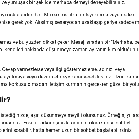
e ve yumuşak bir şekilde merhaba demeyi deneyebilirsiniz.
en iyi noktalardan biri. Mükemmel ilk cümleyi kurma veya neden
ze gerek yok. Alışılmış senaryodan uzaklaşıp geriye sadece 
nzemez ve bu yüzden dikkat çeker. Mesaj, sıradan bir "Merhaba, b
ılcım. Kendileri hakkında düşünmeye zaman ayıranın kim olduğunu
 Cevap vermezlerse veya ilgi göstermezlerse, adınızı veya
de ayrılmaya veya devam etmeye karar verebilirsiniz. Uzun zama
 alma korkusu olmadan iletişim kurmanın gerçekten güzel bir yolu
ir?
stediğinizde, aşırı düşünmeye meyilli olursunuz. Örneğin, yıllard
nürsünüz. Eski bir arkadaşınızla anonim olarak nasıl sohbet
plerini sorabilir, hatta hemen uzun bir sohbet başlatabilirsiniz.