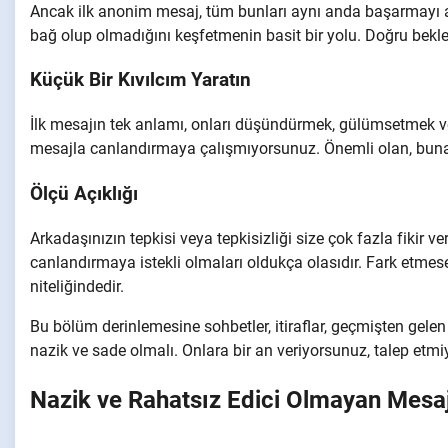
Ancak ilk anonim mesaj, tüm bunları aynı anda başarmayı 
bağ olup olmadığını keşfetmenin basit bir yolu. Doğru beklenti
Küçük Bir Kıvılcım Yaratın
İlk mesajın tek anlamı, onları düşündürmek, gülümsetmek v
mesajla canlandırmaya çalışmıyorsunuz. Önemli olan, bunaltıc
Ölçü Açıklığı
Arkadaşınızın tepkisi veya tepkisizliği size çok fazla fikir ver
canlandırmaya istekli olmaları oldukça olasıdır. Fark etmese
niteliğindedir.
Bu bölüm derinlemesine sohbetler, itiraflar, geçmişten gelen 
nazik ve sade olmalı. Onlara bir an veriyorsunuz, talep etm
Nazik ve Rahatsız Edici Olmayan Mesaj 