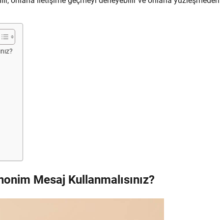
ilir, onlarla iletişime geçmeyi deneyebilir ve onlarla yüzleşmeden
nız?
nonim Mesaj Kullanmalısınız?