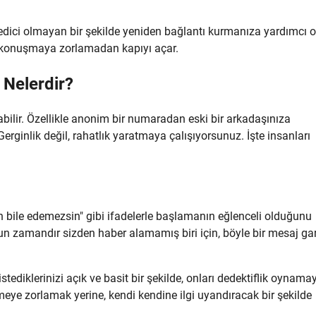
 edici olmayan bir şekilde yeniden bağlantı kurmanıza yardımcı o
e konuşmaya zorlamadan kapıyı açar.
 Nelerdir?
tırabilir. Özellikle anonim bir numaradan eski bir arkadaşınıza
Gerginlik değil, rahatlık yaratmaya çalışıyorsunuz. İşte insanları
 bile edemezsin" gibi ifadelerle başlamanın eğlenceli olduğunu
zun zamandır sizden haber alamamış biri için, böyle bir mesaj ga
ediklerinizi açık ve basit bir şekilde, onları dedektiflik oynama
eye zorlamak yerine, kendi kendine ilgi uyandıracak bir şekilde