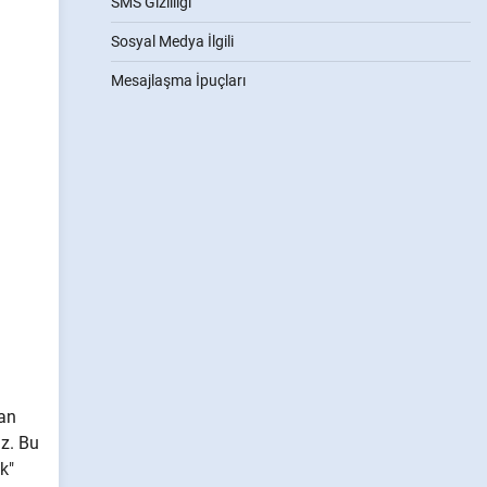
SMS Gizliliği
Sosyal Medya İlgili
Mesajlaşma İpuçları
dan
z. Bu
k"