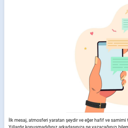
İlk mesaj, atmosferi yaratan şeydir ve eğer hafif ve samimi t
Yıllardır konuşmadığınız arkadaşınıza ne yazacağınızı bil