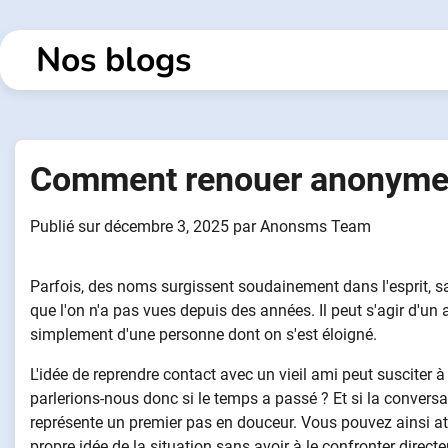
Passer
au
Nos blogs
contenu
Comment renouer anonymem
Publié sur
décembre 3, 2025
par
Anonsms Team
Parfois, des noms surgissent soudainement dans l'esprit, sa
que l'on n'a pas vues depuis des années. Il peut s'agir d'u
simplement d'une personne dont on s'est éloigné.
L'idée de reprendre contact avec un vieil ami peut susciter à
parlerions-nous donc si le temps a passé ? Et si la conver
représente un premier pas en douceur. Vous pouvez ainsi att
propre idée de la situation sans avoir à le confronter direct