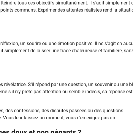
teindre tous ces objectifs simultanément. Il s'agit simplement 
s points communs. Exprimer des attentes réalistes rend la situati
flexion, un sourire ou une émotion positive. Il ne s'agit en auc
it simplement de laisser une trace chaleureuse et familière, san
s révélatrice. S'il répond par une question, un souvenir ou une b
ême s'il n'y prête pas attention ou semble indécis, sa réponse est
es, des confessions, des disputes passées ou des questions
ple. Vous leur laissez un moment, vous n'en exigez pas un.
ges doux et non gênants ?