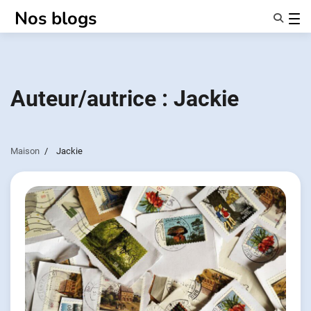
Passer
Nos blogs
au
contenu
Caractéristiques
À Propos De Nous
Anonymes
Auteur/autrice :
Jackie
NotifierPartenaires
Maison
Jackie