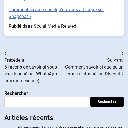
Comment savoir si quelqu'un vous a bloqué sur
Snapchat ?
Publié dans
Social Media Related
Navigation
Précédent:
Suivant:
de
5 façons de savoir si vous
Comment savoir si quelqu'un
êtes bloqué sur WhatsApp
vous a bloqué sur Discord ?
l’article
(aucun message)
Rechercher
Rechercher
Articles récents
65 messages d'amour profonds pour elle (pour égayer sa journée)