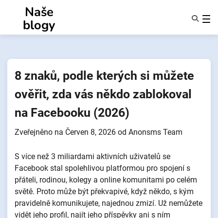
Přejít
Naše
k
blogy
obsahu
Funkce
O Nás
Anonymy
8 znaků, podle kterých si můžete
NotifyPartners
ověřit, zda vás někdo zablokoval
na Facebooku (2026)
Zveřejněno na
Červen 8, 2026
od
Anonsms Team
S více než 3 miliardami aktivních uživatelů se
Facebook stal spolehlivou platformou pro spojení s
přáteli, rodinou, kolegy a online komunitami po celém
světě. Proto může být překvapivé, když někdo, s kým
pravidelně komunikujete, najednou zmizí. Už nemůžete
vidět jeho profil, najít jeho příspěvky ani s ním