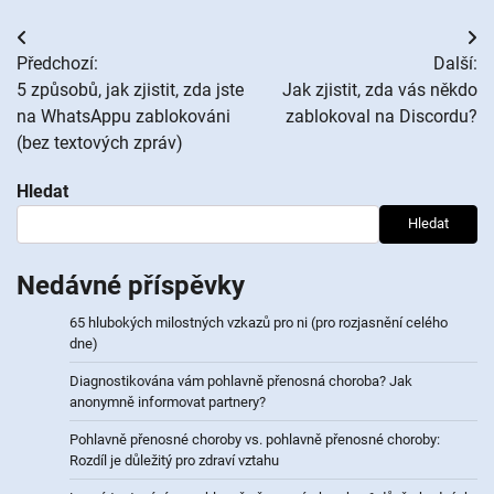
Navigace
Předchozí:
Další:
pro
5 způsobů, jak zjistit, zda jste
Jak zjistit, zda vás někdo
na WhatsAppu zablokováni
zablokoval na Discordu?
příspěvek
(bez textových zpráv)
Hledat
Hledat
Nedávné příspěvky
65 hlubokých milostných vzkazů pro ni (pro rozjasnění celého
dne)
Diagnostikována vám pohlavně přenosná choroba? Jak
anonymně informovat partnery?
Pohlavně přenosné choroby vs. pohlavně přenosné choroby:
Rozdíl je důležitý pro zdraví vztahu