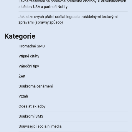
Levné testování na pohlavně přenosné choroby: 6 důvěryhodných
služeb v USA a partneři Notify
Jak si ze svých přátel udělat legraci strašidelnými textovými
zprávami (správný způsob)
Kategorie
Hromadné SMS
Vtipné citáty
Vánoční tipy
Žert
Soukromá oznámení
Vztah
Odeslat skladby
Soukromí SMS
Související sociální média