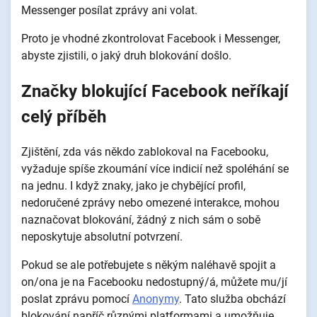
Messenger posílat zprávy ani volat.
Proto je vhodné zkontrolovat Facebook i Messenger,
abyste zjistili, o jaký druh blokování došlo.
Značky blokující Facebook neříkají
celý příběh
Zjištění, zda vás někdo zablokoval na Facebooku,
vyžaduje spíše zkoumání více indicií než spoléhání se
na jednu. I když znaky, jako je chybějící profil,
nedoručené zprávy nebo omezené interakce, mohou
naznačovat blokování, žádný z nich sám o sobě
neposkytuje absolutní potvrzení.
Pokud se ale potřebujete s někým naléhavě spojit a
on/ona je na Facebooku nedostupný/á, můžete mu/jí
poslat zprávu pomocí
Anonymy
. Tato služba obchází
blokování napříč různými platformami a umožňuje