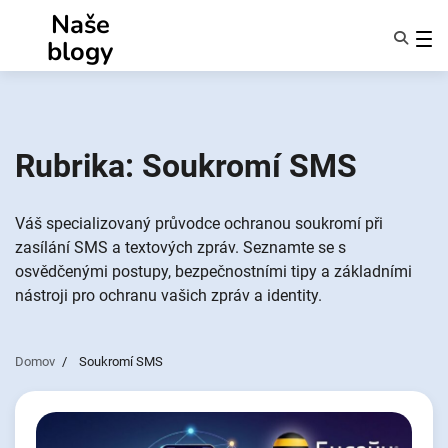
Přejít
Naše
k
blogy
obsahu
Funkce
O Nás
Anonymy
Rubrika:
Soukromí SMS
NotifyPartners
Váš specializovaný průvodce ochranou soukromí při
zasílání SMS a textových zpráv. Seznamte se s
osvědčenými postupy, bezpečnostními tipy a základními
nástroji pro ochranu vašich zpráv a identity.
Domov
Soukromí SMS