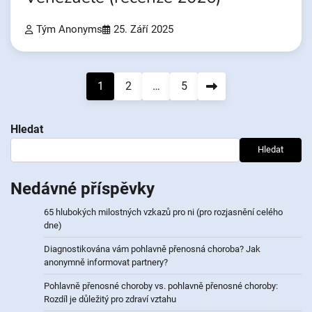
Tým Anonyms
25. Září 2025
Navigace
1
2
…
5
pro
Hledat
příspěvky
Hledat
Nedávné příspěvky
65 hlubokých milostných vzkazů pro ni (pro rozjasnění celého
dne)
Diagnostikována vám pohlavně přenosná choroba? Jak
anonymně informovat partnery?
Pohlavně přenosné choroby vs. pohlavně přenosné choroby:
Rozdíl je důležitý pro zdraví vztahu