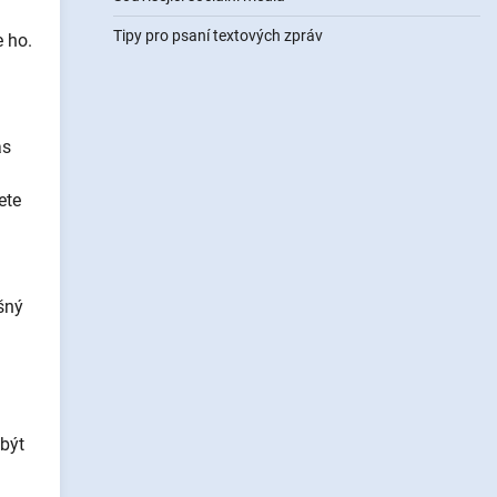
Tipy pro psaní textových zpráv
 ho.
ás
ete
šný
 být