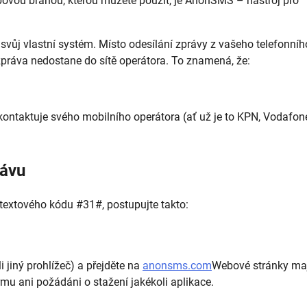
ovou branou, kterou můžete použít, je AnonSMS – nástroj pro
vůj vlastní systém. Místo odesílání zprávy z vašeho telefonníh
zpráva nedostane do sítě operátora. To znamená, že:
ž kontaktuje svého mobilního operátora (ať už je to KPN, Vodafon
rávu
textového kódu #31#, postupujte takto:
 jiný prohlížeč) a přejděte na
anonsms.com
Webové stránky ma
rmu ani požádáni o stažení jakékoli aplikace.