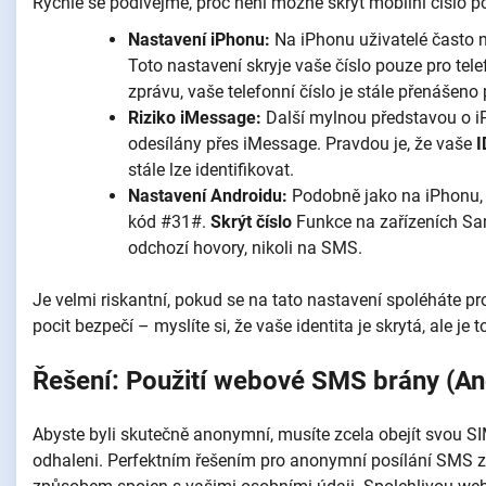
Rychle se podívejme, proč není možné skrýt mobilní číslo p
Nastavení iPhonu:
Na iPhonu uživatelé často 
Toto nastavení skryje vaše číslo pouze pro te
zprávu, vaše telefonní číslo je stále přenášen
Riziko iMessage:
Další mylnou představou o i
odesílány přes iMessage. Pravdou je, že vaše
I
stále lze identifikovat.
Nastavení Androidu:
Podobně jako na iPhonu,
kód #31#.
Skrýt číslo
Funkce na zařízeních Sam
odchozí hovory, nikoli na SMS.
Je velmi riskantní, pokud se na tato nastavení spoléháte pr
pocit bezpečí – myslíte si, že vaše identita je skrytá, ale je to
Řešení: Použití webové SMS brány (
Abyste byli skutečně anonymní, musíte zcela obejít svou SI
odhaleni. Perfektním řešením pro anonymní posílání SMS z