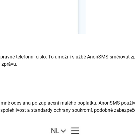
správné telefonní číslo. To umožní službě AnonSMS směrovat z
 zprávu.
nymně odeslána po zaplacení malého poplatku. AnonSMS použí
e spolehlivost a standardy ochrany soukromí, podobné zabezpeč