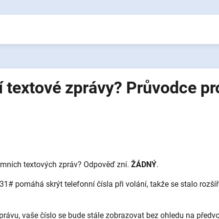
 textové zprávy? Průvodce pr
ymních textových zpráv? Odpověď zní.
ŽÁDNÝ
.
31# pomáhá skrýt telefonní čísla při volání, takže se stalo rozš
rávu, vaše číslo se bude stále zobrazovat bez ohledu na předvo