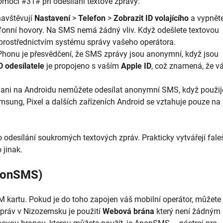
omocí #31# při odesílání textové zprávy:
navštěvují
Nastavení
>
Telefon
>
Zobrazit ID volajícího
a vypněte
lefonní hovory. Na SMS nemá žádný vliv. Když odešlete textovou
o prostřednictvím systému správy vašeho operátora.
Phonu je přesvědčení, že SMS zprávy jsou anonymní, když jsou
D odesílatele
je propojeno s vaším
Apple ID
, což znamená, že v
 ani na Androidu nemůžete odesílat anonymní SMS, když použij
sung, Pixel a dalších zařízeních Android se vztahuje pouze na
o odesílání soukromých textových zpráv. Prakticky vytvářejí fale
 jinak.
AnonSMS)
M kartu. Pokud je do toho zapojen váš mobilní operátor, můžete
práv v Nizozemsku je použití
Webová brána
který není žádným