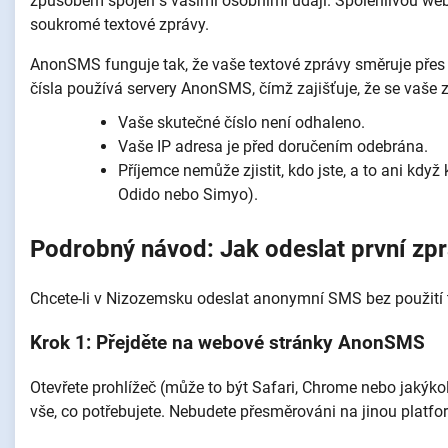
způsobem spojen s vašimi osobními údaji. Spolehlivou web
soukromé textové zprávy.
AnonSMS funguje tak, že vaše textové zprávy směruje přes s
čísla používá servery AnonSMS, čímž zajišťuje, že se vaše 
Vaše skutečné číslo není odhaleno.
Vaše IP adresa je před doručením odebrána.
Příjemce nemůže zjistit, kdo jste, a to ani kdy
Odido nebo Simyo).
Podrobný návod: Jak odeslat první zp
Chcete-li v Nizozemsku odeslat anonymní SMS bez použití 
Krok 1: Přejděte na webové stránky AnonSMS
Otevřete prohlížeč (může to být Safari, Chrome nebo jakýkoli
vše, co potřebujete. Nebudete přesměrováni na jinou platfo