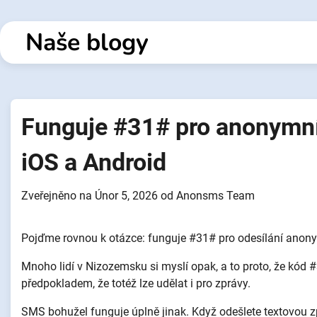
Přejít
k
Naše blogy
obsahu
Funguje #31# pro anonymní
iOS a Android
Zveřejněno na
Únor 5, 2026
od
Anonsms Team
Pojďme rovnou k otázce: funguje #31# pro odesílání anon
Mnoho lidí v Nizozemsku si myslí opak, a to proto, že kód #
předpokladem, že totéž lze udělat i pro zprávy.
SMS bohužel funguje úplně jinak. Když odešlete textovou zp