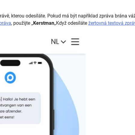
právě, kterou odesíláte. Pokud má být například zpráva brána vá
práva
, použijte „
Kerstman
„Když odesíláte
žertovná textová zprá