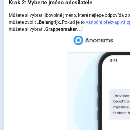
Krok 2: Vyberte jméno odesílatele
Můžete si vybrat libovolné jméno, které nejlépe odpovídá z
můžete zvolit „
Belangrijk
„Pokud je to
vánoční překvapivá z
můžete si vybrat „
Grappenmaker
„…“