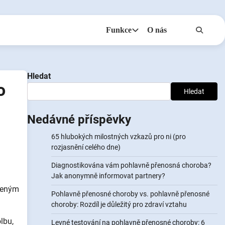
Funkce
O nás
Anonymy
NotifyPartners
Hledat
o
Hledat
Nedávné příspěvky
65 hlubokých milostných vzkazů pro ni (pro
rozjasnění celého dne)
Diagnostikována vám pohlavně přenosná choroba?
Jak anonymně informovat partnery?
ířeným
Pohlavně přenosné choroby vs. pohlavně přenosné
choroby: Rozdíl je důležitý pro zdraví vztahu
lbu,
Levné testování na pohlavně přenosné choroby: 6