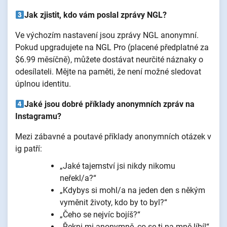
Jak zjistit, kdo vám poslal zprávy NGL?
Ve výchozím nastavení jsou zprávy NGL anonymní.
Pokud upgradujete na NGL Pro (placené předplatné za
$6.99 měsíčně), můžete dostávat neurčité náznaky o
odesílateli. Mějte na paměti, že není možné sledovat
úplnou identitu.
Jaké jsou dobré příklady anonymních zpráv na
Instagramu?
Mezi zábavné a poutavé příklady anonymních otázek v
ig patří:
„Jaké tajemství jsi nikdy nikomu
neřekl/a?“
„Kdybys si mohl/a na jeden den s někým
vyměnit životy, kdo by to byl?“
„Čeho se nejvíc bojíš?“
„Řekni mi anonymně, co se ti na mně líbí!“