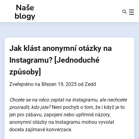
Přejít
Naše
k
blogy
obsahu
Funkce
O Nás
Anonymy
Jak klást anonymní otázky na
NotifyPartners
Instagramu? [Jednoduché
způsoby]
Zveřejněno na
Březen 19, 2025
od
Zedd
Chcete se na něco zeptat na Instagramu, ale nechcete
prozradit, kdo jste?
Není pochyb o tom, že i když je to
jen pro zábavu, zapojení nebo upřímné názory,
anonymní otázky na Instagramu mohou vyvolat
docela zajímavé konverzace.