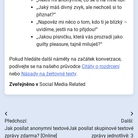
„Jaký máš divný zvyk, ale nechceš si to
přiznat?“
„Napověz mi něco o tom, kdo ti je blízký –
uvidíme, jestli na to přijdou!“
„Jakou písničku, která vás prozradí jako
guilty pleasure, tajně miluješ?“
Pokud hledáte další náměty na začátek konverzace,
podívejte se na našeho průvodce
Citáty o rozdrcení
nebo
Nápady na žertovné texty
.
Zveřejněno v
Social Media Related
Navigace
Předchozí:
Další:
pro
Jak posílat anonymní textové
Jak posílat skupinové textové
zprávy zdarma? [Online]
zprávy jednotlivě: 3
příspěvek