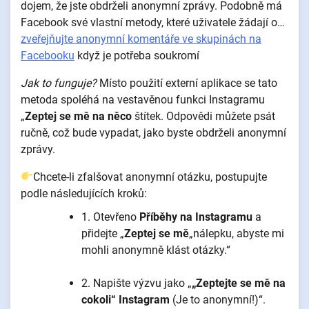
dojem, že jste obdrželi anonymní zprávy. Podobně má
Facebook své vlastní metody, které uživatele žádají o…
zveřejňujte anonymní komentáře ve skupinách na
Facebooku
když je potřeba soukromí
Jak to funguje?
Místo použití externí aplikace se tato
metoda spoléhá na vestavěnou funkci Instagramu
„
Zeptej se mě na něco
štítek. Odpovědi můžete psát
ručně, což bude vypadat, jako byste obdrželi anonymní
zprávy.
Chcete-li zfalšovat anonymní otázku, postupujte
podle následujících kroků:
1. Otevřeno
Příběhy na Instagramu
a
přidejte „
Zeptej se mě
„nálepku, abyste mi
mohli anonymně klást otázky.“
2. Napište výzvu jako „
„Zeptejte se mě na
cokoli“ Instagram
(Je to anonymní!)“.