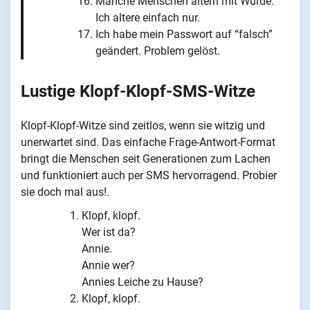
Manche Menschen altern mit Würde.
Ich altere einfach nur.
Ich habe mein Passwort auf “falsch”
geändert. Problem gelöst.
Lustige Klopf-Klopf-SMS-Witze
Klopf-Klopf-Witze sind zeitlos, wenn sie witzig und
unerwartet sind. Das einfache Frage-Antwort-Format
bringt die Menschen seit Generationen zum Lachen
und funktioniert auch per SMS hervorragend. Probier
sie doch mal aus!.
Klopf, klopf.
Wer ist da?
Annie.
Annie wer?
Annies Leiche zu Hause?
Klopf, klopf.