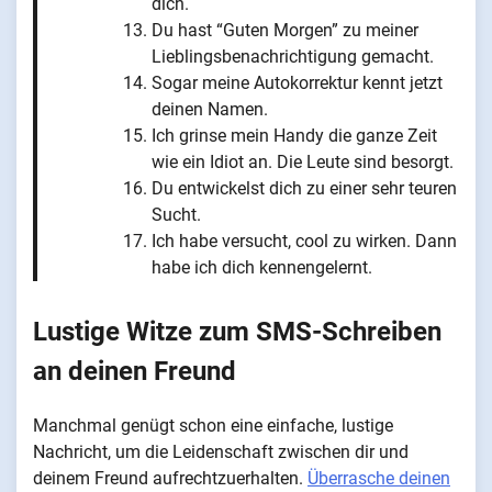
dich.
Du hast “Guten Morgen” zu meiner
Lieblingsbenachrichtigung gemacht.
Sogar meine Autokorrektur kennt jetzt
deinen Namen.
Ich grinse mein Handy die ganze Zeit
wie ein Idiot an. Die Leute sind besorgt.
Du entwickelst dich zu einer sehr teuren
Sucht.
Ich habe versucht, cool zu wirken. Dann
habe ich dich kennengelernt.
Lustige Witze zum SMS-Schreiben
an deinen Freund
Manchmal genügt schon eine einfache, lustige
Nachricht, um die Leidenschaft zwischen dir und
deinem Freund aufrechtzuerhalten.
Überrasche deinen