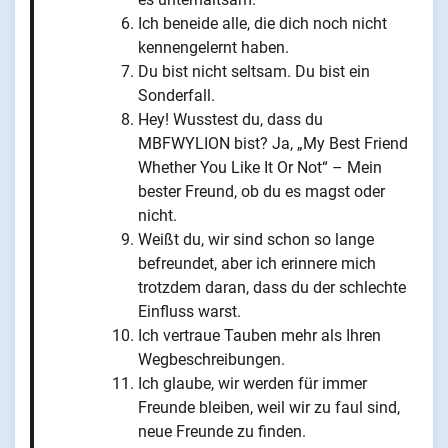
Ich beneide alle, die dich noch nicht
kennengelernt haben.
Du bist nicht seltsam. Du bist ein
Sonderfall.
Hey! Wusstest du, dass du
MBFWYLION bist? Ja, „My Best Friend
Whether You Like It Or Not“ – Mein
bester Freund, ob du es magst oder
nicht.
Weißt du, wir sind schon so lange
befreundet, aber ich erinnere mich
trotzdem daran, dass du der schlechte
Einfluss warst.
Ich vertraue Tauben mehr als Ihren
Wegbeschreibungen.
Ich glaube, wir werden für immer
Freunde bleiben, weil wir zu faul sind,
neue Freunde zu finden.