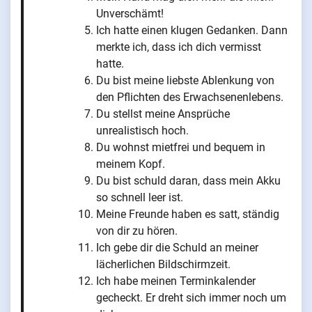
Unverschämt!
Ich hatte einen klugen Gedanken. Dann
merkte ich, dass ich dich vermisst
hatte.
Du bist meine liebste Ablenkung von
den Pflichten des Erwachsenenlebens.
Du stellst meine Ansprüche
unrealistisch hoch.
Du wohnst mietfrei und bequem in
meinem Kopf.
Du bist schuld daran, dass mein Akku
so schnell leer ist.
Meine Freunde haben es satt, ständig
von dir zu hören.
Ich gebe dir die Schuld an meiner
lächerlichen Bildschirmzeit.
Ich habe meinen Terminkalender
gecheckt. Er dreht sich immer noch um