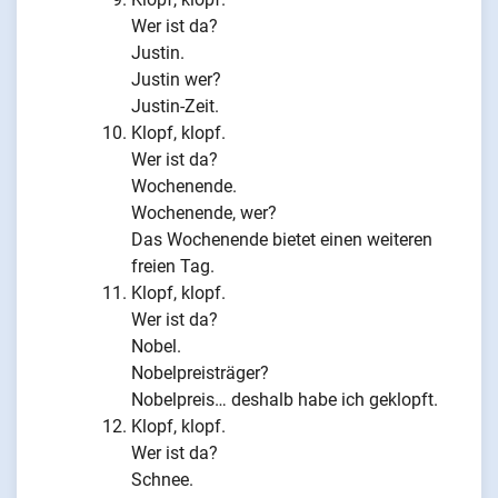
Wer ist da?
Justin.
Justin wer?
Justin-Zeit.
Klopf, klopf.
Wer ist da?
Wochenende.
Wochenende, wer?
Das Wochenende bietet einen weiteren
freien Tag.
Klopf, klopf.
Wer ist da?
Nobel.
Nobelpreisträger?
Nobelpreis… deshalb habe ich geklopft.
Klopf, klopf.
Wer ist da?
Schnee.