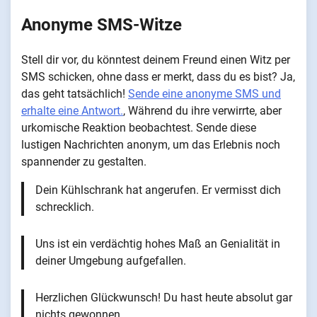
Anonyme SMS-Witze
Stell dir vor, du könntest deinem Freund einen Witz per
SMS schicken, ohne dass er merkt, dass du es bist? Ja,
das geht tatsächlich!
Sende eine anonyme SMS und
erhalte eine Antwort.
, Während du ihre verwirrte, aber
urkomische Reaktion beobachtest. Sende diese
lustigen Nachrichten anonym, um das Erlebnis noch
spannender zu gestalten.
Dein Kühlschrank hat angerufen. Er vermisst dich
schrecklich.
Uns ist ein verdächtig hohes Maß an Genialität in
deiner Umgebung aufgefallen.
Herzlichen Glückwunsch! Du hast heute absolut gar
nichts gewonnen.