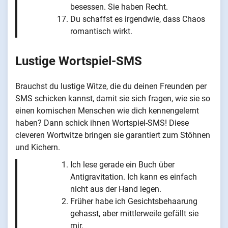
besessen. Sie haben Recht.
Du schaffst es irgendwie, dass Chaos
romantisch wirkt.
Lustige Wortspiel-SMS
Brauchst du lustige Witze, die du deinen Freunden per
SMS schicken kannst, damit sie sich fragen, wie sie so
einen komischen Menschen wie dich kennengelernt
haben? Dann schick ihnen Wortspiel-SMS! Diese
cleveren Wortwitze bringen sie garantiert zum Stöhnen
und Kichern.
Ich lese gerade ein Buch über
Antigravitation. Ich kann es einfach
nicht aus der Hand legen.
Früher habe ich Gesichtsbehaarung
gehasst, aber mittlerweile gefällt sie
mir.