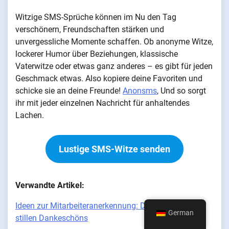
Witzige SMS-Sprüche können im Nu den Tag
verschönern, Freundschaften stärken und
unvergessliche Momente schaffen. Ob anonyme Witze,
lockerer Humor über Beziehungen, klassische
Vaterwitze oder etwas ganz anderes – es gibt für jeden
Geschmack etwas. Also kopiere deine Favoriten und
schicke sie an deine Freunde!
Anonsms
, Und so sorgt
ihr mit jeder einzelnen Nachricht für anhaltendes
Lachen.
Lustige SMS-Witze senden
Verwandte Artikel:
Ideen zur Mitarbeiteranerkennung: Die Kraft eines
German
stillen Dankeschöns