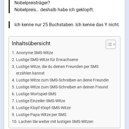
Nobelpreisträger?
Nobelpreis… deshalb habe ich geklopft.
Ich kenne nur 25 Buchstaben. Ich kenne das Y nicht.
Inhaltsübersicht
Anonyme SMS-Witze
Lustige SMS-Witze für Erwachsene
Lustige Witze, die du deinen Freunden per SMS
erzählen kannst
Lustige Witze zum SMS-Schreiben an deine Freundin
Lustige Witze zum SMS-Schreiben an deinen Freund
Lustige Wortspiel-SMS
Lustige Einzeiler-SMS-Witze
Lustige Klopf-Klopf-SMS-Witze
Lustige Papa-Witze per SMS
Lachen Sie weiter mit lustigen SMS-Witzen