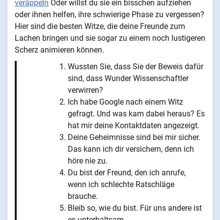
veräppeln
Oder willst du sie ein bisschen aufziehen
oder ihnen helfen, ihre schwierige Phase zu vergessen?
Hier sind die besten Witze, die deine Freunde zum
Lachen bringen und sie sogar zu einem noch lustigeren
Scherz animieren können.
Wussten Sie, dass Sie der Beweis dafür
sind, dass Wunder Wissenschaftler
verwirren?
Ich habe Google nach einem Witz
gefragt. Und was kam dabei heraus? Es
hat mir deine Kontaktdaten angezeigt.
Deine Geheimnisse sind bei mir sicher.
Das kann ich dir versichern, denn ich
höre nie zu.
Du bist der Freund, den ich anrufe,
wenn ich schlechte Ratschläge
brauche.
Bleib so, wie du bist. Für uns andere ist
es unterhaltsam.