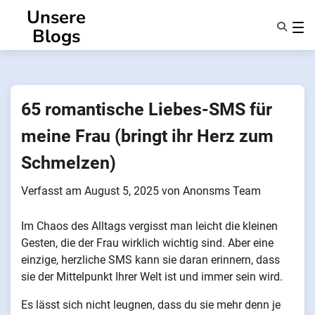
Zum
Unsere
Inhalt
Blogs
springen
Eigenschaften
Über Uns
Anonsms
65 romantische Liebes-SMS für
Benachrichtigen Sie Partner
meine Frau (bringt ihr Herz zum
Schmelzen)
Verfasst am
August 5, 2025
von
Anonsms Team
Im Chaos des Alltags vergisst man leicht die kleinen
Gesten, die der Frau wirklich wichtig sind. Aber eine
einzige, herzliche SMS kann sie daran erinnern, dass
sie der Mittelpunkt Ihrer Welt ist und immer sein wird.
Es lässt sich nicht leugnen, dass du sie mehr denn je