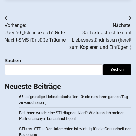
Beitrags-
Vorherige:
Nächste:
Navigation
Über 50 „Ich liebe dich“-Gute-
35 Textnachrichten mit
Nacht-SMS für süße Träume
Liebesgeständnissen (bereit
zum Kopieren und Einfügen!)
Suchen
Suchen
Neueste Beiträge
65 tiefgründige Liebesbotschaften für sie (um ihren ganzen Tag
zu verschönern)
Bei Ihnen wurde eine STI diagnostiziert? Wie kann ich meinen
Partner anonym benachrichtigen?
STIs vs. STDs: Der Unterschied ist wichtig für die Gesundheit der
Beziehung