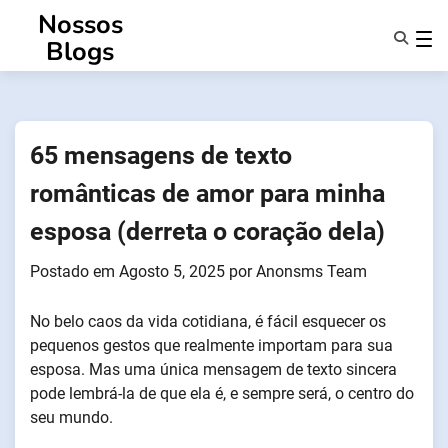
Saltar
Nossos
para
Blogs
o
conteúdo
Caraterísticas
Sobre Nós
Anonsms
65 mensagens de texto
Notificar Parceiros
românticas de amor para minha
esposa (derreta o coração dela)
Postado em
Agosto 5, 2025
por
Anonsms Team
No belo caos da vida cotidiana, é fácil esquecer os
pequenos gestos que realmente importam para sua
esposa. Mas uma única mensagem de texto sincera
pode lembrá-la de que ela é, e sempre será, o centro do
seu mundo.