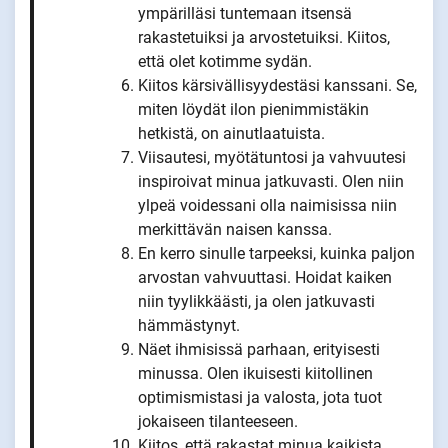
ympärilläsi tuntemaan itsensä
rakastetuiksi ja arvostetuiksi. Kiitos,
että olet kotimme sydän.
Kiitos kärsivällisyydestäsi kanssani. Se,
miten löydät ilon pienimmistäkin
hetkistä, on ainutlaatuista.
Viisautesi, myötätuntosi ja vahvuutesi
inspiroivat minua jatkuvasti. Olen niin
ylpeä voidessani olla naimisissa niin
merkittävän naisen kanssa.
En kerro sinulle tarpeeksi, kuinka paljon
arvostan vahvuuttasi. Hoidat kaiken
niin tyylikkäästi, ja olen jatkuvasti
hämmästynyt.
Näet ihmisissä parhaan, erityisesti
minussa. Olen ikuisesti kiitollinen
optimismistasi ja valosta, jota tuot
jokaiseen tilanteeseen.
Kiitos, että rakastat minua kaikista