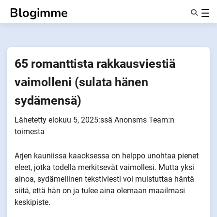
Siirry
Blogimme
sisältöön
Ominaisuudet
Tietoa Meistä
Anonyymit
65 romanttista rakkausviestiä
Ilmoita kumppaneille
vaimolleni (sulata hänen
sydämensä)
Lähetetty
elokuu 5, 2025
:ssä
Anonsms Team
:n
toimesta
Arjen kauniissa kaaoksessa on helppo unohtaa pienet
eleet, jotka todella merkitsevät vaimollesi. Mutta yksi
ainoa, sydämellinen tekstiviesti voi muistuttaa häntä
siitä, että hän on ja tulee aina olemaan maailmasi
keskipiste.