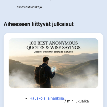
Tekstiviestivinkkejä
Aiheeseen liittyvät julkaisut
Hauskoja lainauksia
7 min lukuaika