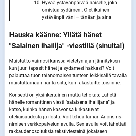
Hyvää ystävänpäivää naiselle, joka
omistaa sydämeni. Olet ikuinen
ystävänpäiväni – tänään ja aina.
Hauska käänne: Yllätä hänet
"Salainen ihailija" -viestillä (sinulta!)
Muistatko vaimosi kanssa vietetyn ajan jännityksen –
kun juuri tapasit hänet ja sydämesi hakkasi? Voit
palauttaa tuon taianomaisen tunteen leikkisällä tavalla
muistuttamaan häntä siitä, kun rakastuitte toisiinne.
Konsepti on yksinkertainen mutta tehokas: Lähetä
hänelle romanttinen viesti "salaisena ihailijana" ja
katso, kuinka hänen kasvonsa kirkastuvat
uteliaisuudesta ja ilosta. Voit tehdä tämän Anonsms-
nimisen verkkopalvelun avulla. Sen avulla voit lähettää
rakkaudenosoituksia tekstiviesteinä jokaiseen