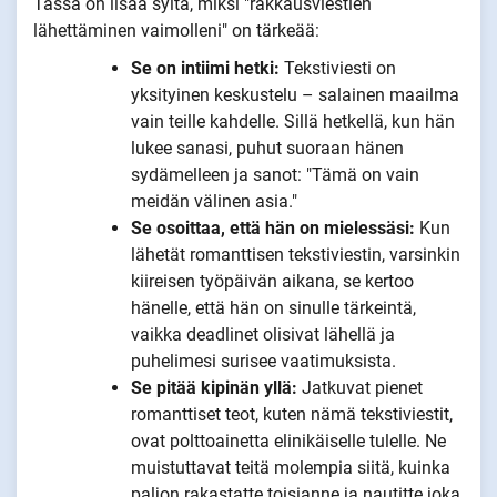
Tässä on lisää syitä, miksi "rakkausviestien
lähettäminen vaimolleni" on tärkeää:
Se on intiimi hetki:
Tekstiviesti on
yksityinen keskustelu – salainen maailma
vain teille kahdelle. Sillä hetkellä, kun hän
lukee sanasi, puhut suoraan hänen
sydämelleen ja sanot: "Tämä on vain
meidän välinen asia."
Se osoittaa, että hän on mielessäsi:
Kun
lähetät romanttisen tekstiviestin, varsinkin
kiireisen työpäivän aikana, se kertoo
hänelle, että hän on sinulle tärkeintä,
vaikka deadlinet olisivat lähellä ja
puhelimesi surisee vaatimuksista.
Se pitää kipinän yllä:
Jatkuvat pienet
romanttiset teot, kuten nämä tekstiviestit,
ovat polttoainetta elinikäiselle tulelle. Ne
muistuttavat teitä molempia siitä, kuinka
paljon rakastatte toisianne ja nautitte joka