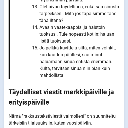
Olet aivan täydellinen, enkä saa sinusta
tarpeekseni. Mitä jos tapaisimme taas
tänä iltana?
Avasin vaatekaappisi ja haistoin
tuoksusi. Tule nopeasti kotiin; haluan
lisää tuoksuasi.
Jo pelkkä kuvittelu siitä, miten voihkit,
kun kaadun päällesi, saa minut
haluamaan sinua entistä enemmän.
Kulta, tarvitsen sinua niin pian kuin
mahdollista!
Täydelliset viestit merkkipäiville ja
erityispäiville
Nämä "rakkaustekstiviestit vaimolleni" on suunniteltu
tärkeisiin tilaisuuksiin, kuten vuosipäiviin,