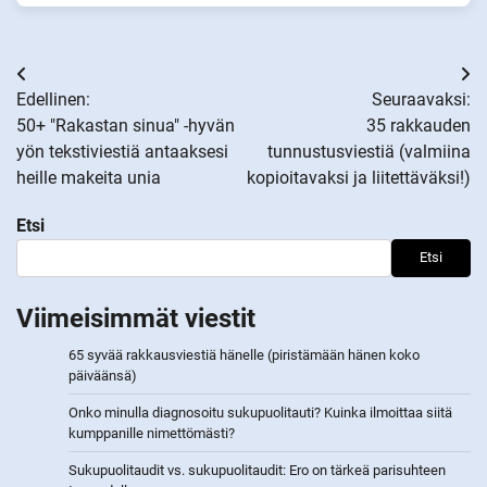
Artikkelien
Edellinen:
Seuraavaksi:
selaus
50+ "Rakastan sinua" -hyvän
35 rakkauden
yön tekstiviestiä antaaksesi
tunnustusviestiä (valmiina
heille makeita unia
kopioitavaksi ja liitettäväksi!)
Etsi
Etsi
Viimeisimmät viestit
65 syvää rakkausviestiä hänelle (piristämään hänen koko
päiväänsä)
Onko minulla diagnosoitu sukupuolitauti? Kuinka ilmoittaa siitä
kumppanille nimettömästi?
Sukupuolitaudit vs. sukupuolitaudit: Ero on tärkeä parisuhteen