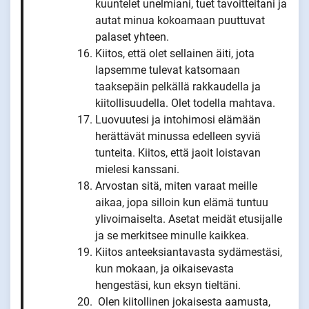
kuuntelet unelmiani, tuet tavoitteitani ja
autat minua kokoamaan puuttuvat
palaset yhteen.
Kiitos, että olet sellainen äiti, jota
lapsemme tulevat katsomaan
taaksepäin pelkällä rakkaudella ja
kiitollisuudella. Olet todella mahtava.
Luovuutesi ja intohimosi elämään
herättävät minussa edelleen syviä
tunteita. Kiitos, että jaoit loistavan
mielesi kanssani.
Arvostan sitä, miten varaat meille
aikaa, jopa silloin kun elämä tuntuu
ylivoimaiselta. Asetat meidät etusijalle
ja se merkitsee minulle kaikkea.
Kiitos anteeksiantavasta sydämestäsi,
kun mokaan, ja oikaisevasta
hengestäsi, kun eksyn tieltäni.
Olen kiitollinen jokaisesta aamusta,