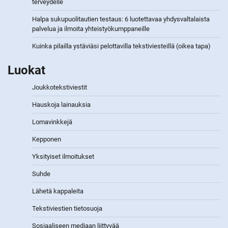
terveydelle
Halpa sukupuolitautien testaus: 6 luotettavaa yhdysvaltalaista
palvelua ja ilmoita yhteistyökumppaneille
Kuinka pilailla ystäviäsi pelottavilla tekstiviesteillä (oikea tapa)
Luokat
Joukkotekstiviestit
Hauskoja lainauksia
Lomavinkkejä
Kepponen
Yksityiset ilmoitukset
Suhde
Lähetä kappaleita
Tekstiviestien tietosuoja
Sosiaaliseen mediaan liittyvää