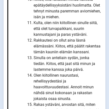
epätäydellisyyksistäni huolimatta. Olet
tehnyt minusta paremman aviomiehen,
isän ja miehen.
Kulta, olen niin kiitollinen sinulle siitä,
että olet turvapaikkani, suurin
kannustajani ja paras ystäväni.
Rakkautesi on ollut aina läsnä
elämässäni. Kiitos, että päätit rakentaa
tämän kauniin elämän kanssani.
Sinulla on anteliain sydän, jonka
tiedän. Kiitos, että jaat sitä minun ja
lastemme kanssa joka päivä.
Olen kiitollinen naurustasi,
rehellisyydestäsi ja
haavoittuvuudestasi. Annoit minun
nähdä sinut kokonaan ja rakastan
jokaista osaa sinusta.
Rakas ystäväni, arvostan sitä, miten