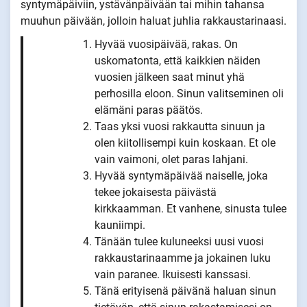
syntymäpäiviin, ystävänpäivään tai mihin tahansa
muuhun päivään, jolloin haluat juhlia rakkaustarinaasi.
Hyvää vuosipäivää, rakas. On
uskomatonta, että kaikkien näiden
vuosien jälkeen saat minut yhä
perhosilla eloon. Sinun valitseminen oli
elämäni paras päätös.
Taas yksi vuosi rakkautta sinuun ja
olen kiitollisempi kuin koskaan. Et ole
vain vaimoni, olet paras lahjani.
Hyvää syntymäpäivää naiselle, joka
tekee jokaisesta päivästä
kirkkaamman. Et vanhene, sinusta tulee
kauniimpi.
Tänään tulee kuluneeksi uusi vuosi
rakkaustarinaamme ja jokainen luku
vain paranee. Ikuisesti kanssasi.
Tänä erityisenä päivänä haluan sinun