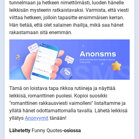
tunnelmaan ja hetkeen nimettömästi, luoden hänelle
leikkisän mysteerin ratkaistavaksi. Varmista, että viesti
viittaa hetkeen, jolloin tapasitte ensimmäisen kerran.
Hän tietää, että olet salainen ihailija, mikä saa hänet
rakastamaan sitä enemmän.
Tämä on loistava tapa rikkoa rutiineja ja näyttää
leikkisä, romanttinen puolesi. Kopioi suosikki
"romanttinen rakkausviesti vaimolleni" listaltamme ja
yllätä hänet odottamattomalla tavalla. Lähetä leikkisä
yllätys
Anonyymit
tänään!
Lähetetty
Funny Quotes
-osiossa