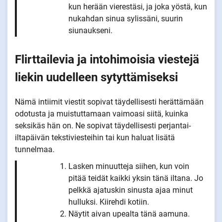
kun herään vierestäsi, ja joka yöstä, kun
nukahdan sinua sylissäni, suurin
siunaukseni.
Flirttailevia ja intohimoisia viestejä
liekin uudelleen sytyttämiseksi
Nämä intiimit viestit sopivat täydellisesti herättämään
odotusta ja muistuttamaan vaimoasi siitä, kuinka
seksikäs hän on. Ne sopivat täydellisesti perjantai-
iltapäivän tekstiviesteihin tai kun haluat lisätä
tunnelmaa.
Lasken minuutteja siihen, kun voin
pitää teidät kaikki yksin tänä iltana. Jo
pelkkä ajatuskin sinusta ajaa minut
hulluksi. Kiirehdi kotiin.
Näytit aivan upealta tänä aamuna.