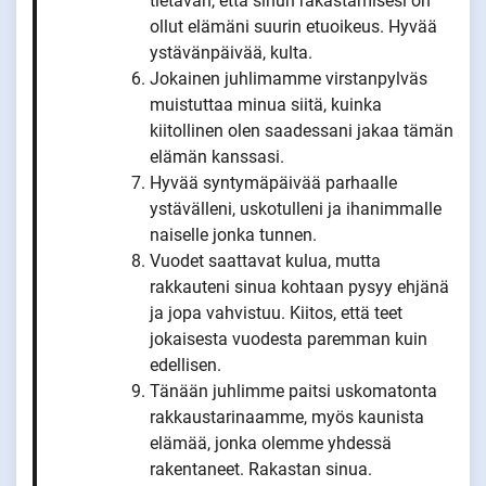
tietävän, että sinun rakastamisesi on
ollut elämäni suurin etuoikeus. Hyvää
ystävänpäivää, kulta.
Jokainen juhlimamme virstanpylväs
muistuttaa minua siitä, kuinka
kiitollinen olen saadessani jakaa tämän
elämän kanssasi.
Hyvää syntymäpäivää parhaalle
ystävälleni, uskotulleni ja ihanimmalle
naiselle jonka tunnen.
Vuodet saattavat kulua, mutta
rakkauteni sinua kohtaan pysyy ehjänä
ja jopa vahvistuu. Kiitos, että teet
jokaisesta vuodesta paremman kuin
edellisen.
Tänään juhlimme paitsi uskomatonta
rakkaustarinaamme, myös kaunista
elämää, jonka olemme yhdessä
rakentaneet. Rakastan sinua.