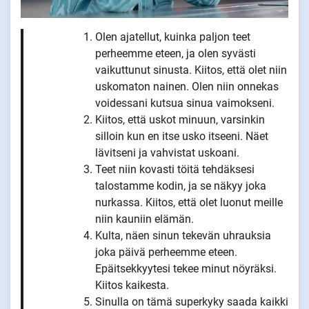
Olen ajatellut, kuinka paljon teet
perheemme eteen, ja olen syvästi
vaikuttunut sinusta. Kiitos, että olet niin
uskomaton nainen. Olen niin onnekas
voidessani kutsua sinua vaimokseni.
Kiitos, että uskot minuun, varsinkin
silloin kun en itse usko itseeni. Näet
lävitseni ja vahvistat uskoani.
Teet niin kovasti töitä tehdäksesi
talostamme kodin, ja se näkyy joka
nurkassa. Kiitos, että olet luonut meille
niin kauniin elämän.
Kulta, näen sinun tekevän uhrauksia
joka päivä perheemme eteen.
Epäitsekkyytesi tekee minut nöyräksi.
Kiitos kaikesta.
Sinulla on tämä superkyky saada kaikki