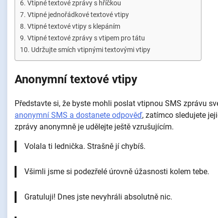
Vtipné textové zprávy s hříčkou
Vtipné jednořádkové textové vtipy
Vtipné textové vtipy s klepáním
Vtipné textové zprávy s vtipem pro tátu
Udržujte smích vtipnými textovými vtipy
Anonymní textové vtipy
Představte si, že byste mohli poslat vtipnou SMS zprávu své
anonymní SMS a dostanete odpověď
, zatímco sledujete je
zprávy anonymně je udělejte ještě vzrušujícím.
Volala ti lednička. Strašně jí chybíš.
Všimli jsme si podezřelé úrovně úžasnosti kolem tebe.
Gratuluji! Dnes jste nevyhráli absolutně nic.