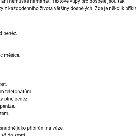
 ani nemusíte namáhat. Textové vtipy pro dospělé jsou tak
 z každodenního života většiny dospělých. Zde je několik příkl
d peněz.
ec měsíce.
ost.
ým telefonátům.
y plné peněz.
peníze.
otem.
 snadné jako přibírání na váze.
 až do smrti.