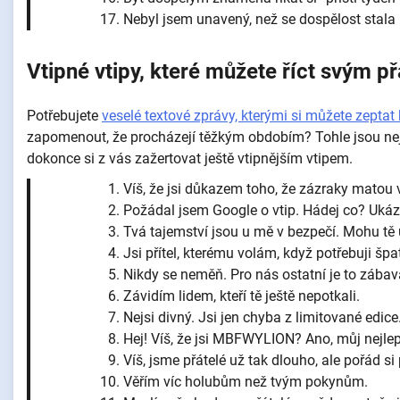
Nebyl jsem unavený, než se dospělost stala
Vtipné vtipy, které můžete říct svým 
Potřebujete
veselé textové zprávy, kterými si můžete zep
zapomenout, že procházejí těžkým obdobím? Tohle jsou nejl
dokonce si z vás zažertovat ještě vtipnějším vtipem.
Víš, že jsi důkazem toho, že zázraky matou
Požádal jsem Google o vtip. Hádej co? Ukáza
Tvá tajemství jsou u mě v bezpečí. Mohu tě 
Jsi přítel, kterému volám, když potřebuji šp
Nikdy se neměň. Pro nás ostatní je to zábav
Závidím lidem, kteří tě ještě nepotkali.
Nejsi divný. Jsi jen chyba z limitované edice
Hej! Víš, že jsi MBFWYLION? Ano, můj nejlepší 
Víš, jsme přátelé už tak dlouho, ale pořád si
Věřím víc holubům než tvým pokynům.