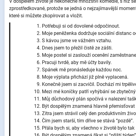
V dospělém životě je nekonečné množství komedie, s níž se
zprostředkované, protože se jedná o nejzajímavější momenty
které si můžete zkopírovat a vložit.
Potřebuji si od dovolené odpočinout.
Moje peněženka dodržuje sociální distanc o
S kávou jsme ve vážném vztahu.
Dnes jsem to přežil čistě ze zášti.
Moje postel si zaslouží ocenění zaměstnan
Pracuji tvrdě, aby mě účty bavily.
Spánek mě pronásleduje každou noc.
Moje výplata přichází již plně vyplacená.
Konečně jsem si zacvičil. Dochází mi trpěliv
Mezi mé koníčky patří vyhýbání se zbytečn
Můj důchodový plán spočívá v nalezení tašk
Být dospělým znamená hlavně přemisťovat 
Zítra jsem strávil celý den produktivním živ
Čím jsem starší, tím dříve se stává “pozdě”.
Přála bych si, aby všechno v životě bylo tak
Být dospělým znamená říkat si “příští týden”