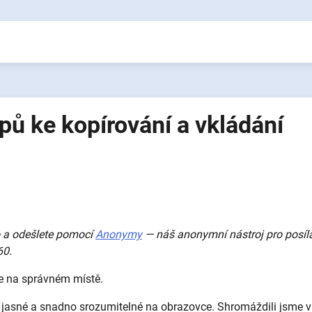
pů ke kopírování a vkládání
ho a odešlete pomocí
Anonymy
— náš anonymní nástroj pro posíl
60.
te na správném místě.
ké, jasné a snadno srozumitelné na obrazovce. Shromáždili jsme v