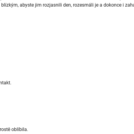
lízkým, abyste jim rozjasnili den, rozesmáli je a dokonce i zahá
ntakt.
ostě oblíbila.