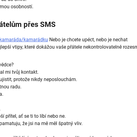
 mou osobností.
přátelům přes SMS
tat kamaráda/kamarádku
Nebo je chcete upéct, nebo je nechat
epší vtipy, které dokážou vaše přátele nekontrolovatelně rozes
 vědce?
l mi tvůj kontakt.
ujistit, protože nikdy neposlouchám.
atnou radu.
a.
.
přítel, ať se ti to líbí nebo ne.
 pamatuju, že jsi na mě měl špatný vliv.