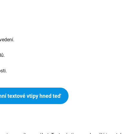
vedení.
dů.
sti.
ní textové vtipy hned teď