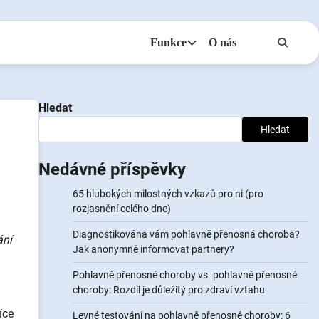
Funkce
O nás
Anonymy
NotifyPartners
Hledat
Hledat
Nedávné příspěvky
65 hlubokých milostných vzkazů pro ni (pro
rozjasnění celého dne)
Diagnostikována vám pohlavně přenosná choroba?
ání
Jak anonymně informovat partnery?
Pohlavně přenosné choroby vs. pohlavně přenosné
choroby: Rozdíl je důležitý pro zdraví vztahu
íce
Levné testování na pohlavně přenosné choroby: 6