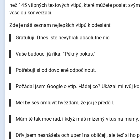
než 145 vtipných textových vtipů, které můžete poslat svým b
veselou konverzaci.
Zde je náš seznam nejlepších vtipů k odeslání:
Gratuluji! Dnes jste nevyhráli absolutně nic.
Vaše budoucí já říká: “Pěkný pokus.”
Potřebuji si od dovolené odpočinout.
Požádal jsem Google o vtip. Hádej co? Ukázal mi tvůj ko
Měl by ses omluvit hvězdám, že jsi je předčil.
Mám tě tak moc rád, i když máš mizerný vkus na memy.
Dřív jsem nesnášela ochlupení na obličeji, ale teď si ho pr