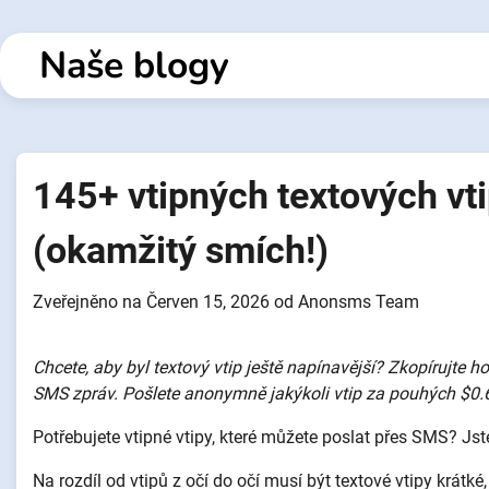
Přejít
k
Naše blogy
obsahu
145+ vtipných textových vti
(okamžitý smích!)
Zveřejněno na
Červen 15, 2026
od
Anonsms Team
Chcete, aby byl textový vtip ještě napínavější? Zkopírujte 
SMS zpráv. Pošlete anonymně jakýkoli vtip za pouhých $0.
Potřebujete vtipné vtipy, které můžete poslat přes SMS? Js
Na rozdíl od vtipů z očí do očí musí být textové vtipy krát