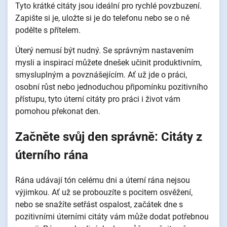
Tyto krátké citáty jsou ideální pro rychlé povzbuzení.
Zapište si je, uložte si je do telefonu nebo se o ně
podělte s přítelem.
Úterý nemusí být nudný. Se správným nastavením
mysli a inspirací můžete dnešek učinit produktivním,
smysluplným a povznášejícím. Ať už jde o práci,
osobní růst nebo jednoduchou připomínku pozitivního
přístupu, tyto úterní citáty pro práci i život vám
pomohou překonat den.
Začněte svůj den správně: Citáty z
úterního rána
Rána udávají tón celému dni a úterní rána nejsou
výjimkou. Ať už se probouzíte s pocitem osvěžení,
nebo se snažíte setřást ospalost, začátek dne s
pozitivními úterními citáty vám může dodat potřebnou