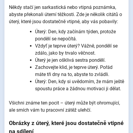
Někdy stačí jen sarkastická nebo vtipná poznámka,
abyste překonali úterní těžkosti. Zde je několik citátů o
úterý, které jsou dostatečně vtipné, aby vás pobavily:
Úterý: Den, kdy začínám týden, protože
pondělí se nepočítá.
Vždyť je teprve úterý? Vážně, pondělí se
zdálo, jako by trvalo věčnost.
Úterý je jen ošklivá sestra pondělí.
Zachovejte klid, je teprve úterý. Pořád
máte tři dny na to, abyste to zvládli.
Úterý: Den, kdy si uvědomím, že mám ještě
spoustu práce a žádnou motivaci ji dělat.
Všichni známe ten pocit – úterý může být ohromující,
ale smích vám tu pracovní zátěž ulehčí.
Obrázky z úterý, které jsou dostatečně vtipné
na sdílení