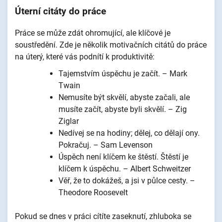
Úterní citáty do práce
Práce se může zdát ohromující, ale klíčové je
soustředění. Zde je několik motivačních citátů do práce
na úterý, které vás podnítí k produktivitě:
Tajemstvím úspěchu je začít. – Mark
Twain
Nemusíte být skvělí, abyste začali, ale
musíte začít, abyste byli skvělí. – Zig
Ziglar
Nedívej se na hodiny; dělej, co dělají ony.
Pokračuj. – Sam Levenson
Úspěch není klíčem ke štěstí. Štěstí je
klíčem k úspěchu. – Albert Schweitzer
Věř, že to dokážeš, a jsi v půlce cesty. –
Theodore Roosevelt
Pokud se dnes v práci cítíte zaseknutí, zhluboka se