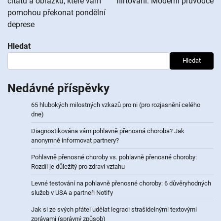
citátů a obrázků, které vám
flirtování: Moderní průvodce
příspěvek
pomohou překonat pondělní
deprese
Hledat
Hledat
Nedávné příspěvky
65 hlubokých milostných vzkazů pro ni (pro rozjasnění celého
dne)
Diagnostikována vám pohlavně přenosná choroba? Jak
anonymně informovat partnery?
Pohlavně přenosné choroby vs. pohlavně přenosné choroby:
Rozdíl je důležitý pro zdraví vztahu
Levné testování na pohlavně přenosné choroby: 6 důvěryhodných
služeb v USA a partneři Notify
Jak si ze svých přátel udělat legraci strašidelnými textovými
zprávami (správný způsob)