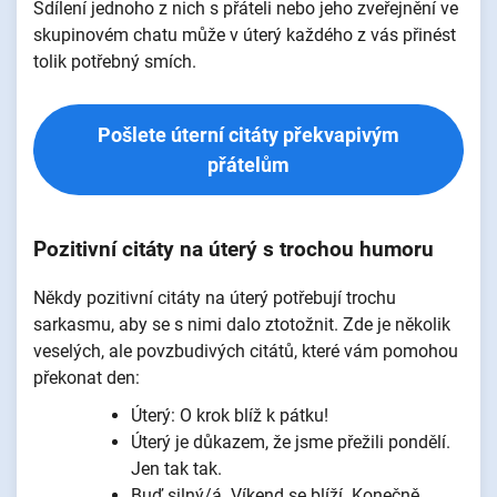
Sdílení jednoho z nich s přáteli nebo jeho zveřejnění ve
skupinovém chatu může v úterý každého z vás přinést
tolik potřebný smích.
Pošlete úterní citáty překvapivým
přátelům
Pozitivní citáty na úterý s trochou humoru
Někdy pozitivní citáty na úterý potřebují trochu
sarkasmu, aby se s nimi dalo ztotožnit. Zde je několik
veselých, ale povzbudivých citátů, které vám pomohou
překonat den:
Úterý: O krok blíž k pátku!
Úterý je důkazem, že jsme přežili pondělí.
Jen tak tak.
Buď silný/á. Víkend se blíží. Konečně.