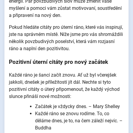
energii. Pár povzbudivých slov může změnit vaše
myšlení a pomoci vám zůstat motivovaní, soustředění
a připravení na nový den.
Pokud hledáte citáty pro úterní ráno, které vás inspirují,
jste na správném místě. Níže jsme pro vás shromáždili
několik povzbudivých poselství, která vám rozjasní
ráno a naplní den pozitivitou.
Pozitivní úterní citáty pro nový začátek
Každé ráno je šancí začít znovu. Ať už byl včerejšek
jakkoli, dnešek je příležitostí jít dál. Nechte si tyto
pozitivní citáty o úterý připomenout, že každý východ
slunce přináší nové možnosti:
Začátek je vždycky dnes. – Mary Shelley
Každé ráno se znovu rodíme. To, co
děláme dnes, je to, na čem záleží nejvíc. –
Buddha