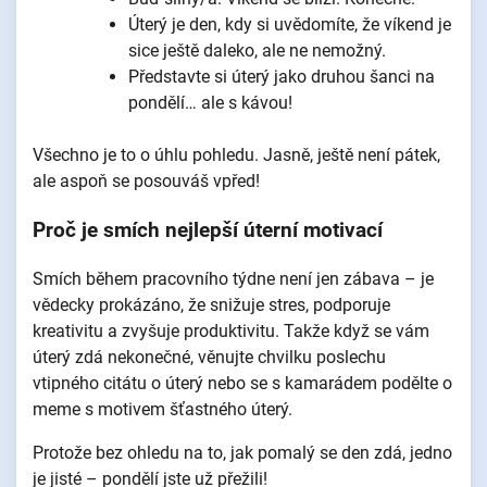
Úterý je den, kdy si uvědomíte, že víkend je
sice ještě daleko, ale ne nemožný.
Představte si úterý jako druhou šanci na
pondělí… ale s kávou!
Všechno je to o úhlu pohledu. Jasně, ještě není pátek,
ale aspoň se posouváš vpřed!
Proč je smích nejlepší úterní motivací
Smích během pracovního týdne není jen zábava – je
vědecky prokázáno, že snižuje stres, podporuje
kreativitu a zvyšuje produktivitu. Takže když se vám
úterý zdá nekonečné, věnujte chvilku poslechu
vtipného citátu o úterý nebo se s kamarádem podělte o
meme s motivem šťastného úterý.
Protože bez ohledu na to, jak pomalý se den zdá, jedno
je jisté – pondělí jste už přežili!