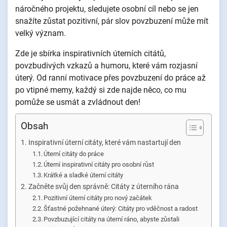
náročného projektu, sledujete osobní cíl nebo se jen
snažíte zůstat pozitivní, pár slov povzbuzení může mít
velký význam.
Zde je sbírka inspirativních úterních citátů,
povzbudivých vzkazů a humoru, které vám rozjasní
úterý. Od ranní motivace přes povzbuzení do práce až
po vtipné memy, každý si zde najde něco, co mu
pomůže se usmát a zvládnout den!
Obsah
Inspirativní úterní citáty, které vám nastartují den
Úterní citáty do práce
Úterní inspirativní citáty pro osobní růst
Krátké a sladké úterní citáty
Začněte svůj den správně: Citáty z úterního rána
Pozitivní úterní citáty pro nový začátek
Šťastné požehnané úterý: Citáty pro vděčnost a radost
Povzbuzující citáty na úterní ráno, abyste zůstali