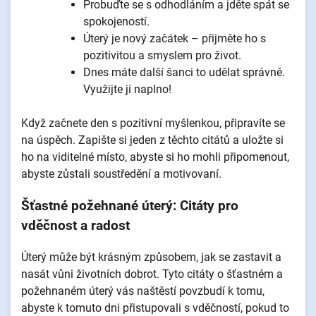
Probuďte se s odhodláním a jděte spát se
spokojeností.
Úterý je nový začátek – přijměte ho s
pozitivitou a smyslem pro život.
Dnes máte další šanci to udělat správně.
Využijte ji naplno!
Když začnete den s pozitivní myšlenkou, připravíte se
na úspěch. Zapište si jeden z těchto citátů a uložte si
ho na viditelné místo, abyste si ho mohli připomenout,
abyste zůstali soustředění a motivovaní.
Šťastné požehnané úterý: Citáty pro
vděčnost a radost
Úterý může být krásným způsobem, jak se zastavit a
nasát vůni životních dobrot. Tyto citáty o šťastném a
požehnaném úterý vás naštěstí povzbudí k tomu,
abyste k tomuto dni přistupovali s vděčností, pokud to