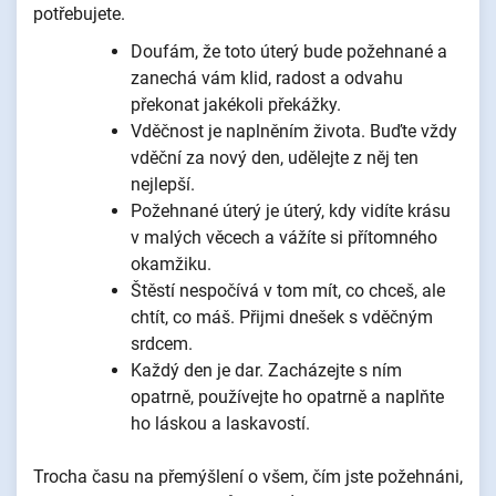
potřebujete.
Doufám, že toto úterý bude požehnané a
zanechá vám klid, radost a odvahu
překonat jakékoli překážky.
Vděčnost je naplněním života. Buďte vždy
vděční za nový den, udělejte z něj ten
nejlepší.
Požehnané úterý je úterý, kdy vidíte krásu
v malých věcech a vážíte si přítomného
okamžiku.
Štěstí nespočívá v tom mít, co chceš, ale
chtít, co máš. Přijmi dnešek s vděčným
srdcem.
Každý den je dar. Zacházejte s ním
opatrně, používejte ho opatrně a naplňte
ho láskou a laskavostí.
Trocha času na přemýšlení o všem, čím jste požehnáni,