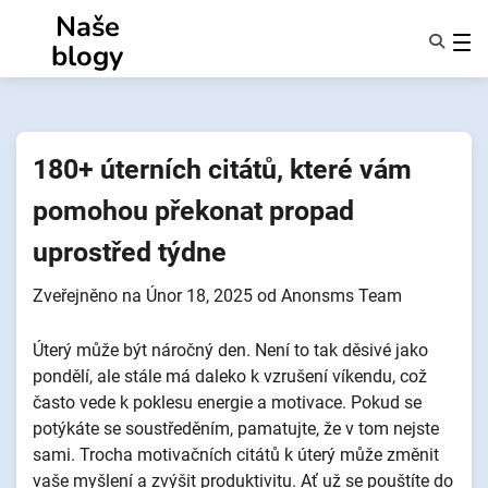
Přejít
Naše
k
blogy
obsahu
Funkce
O Nás
Anonymy
180+ úterních citátů, které vám
NotifyPartners
pomohou překonat propad
uprostřed týdne
Zveřejněno na
Únor 18, 2025
od
Anonsms Team
Úterý může být náročný den. Není to tak děsivé jako
pondělí, ale stále má daleko k vzrušení víkendu, což
často vede k poklesu energie a motivace. Pokud se
potýkáte se soustředěním, pamatujte, že v tom nejste
sami. Trocha motivačních citátů k úterý může změnit
vaše myšlení a zvýšit produktivitu. Ať už se pouštíte do