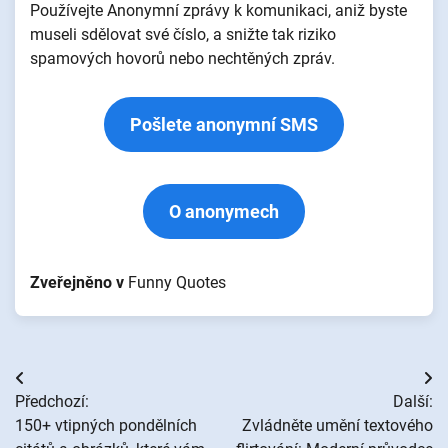
Používejte Anonymní zprávy k komunikaci, aniž byste
museli sdělovat své číslo, a snižte tak riziko
spamových hovorů nebo nechtěných zpráv.
Pošlete anonymní SMS
O anonymech
Zveřejněno v
Funny Quotes
Navigace
Předchozí:
Další:
pro
150+ vtipných pondělních
Zvládněte umění textového