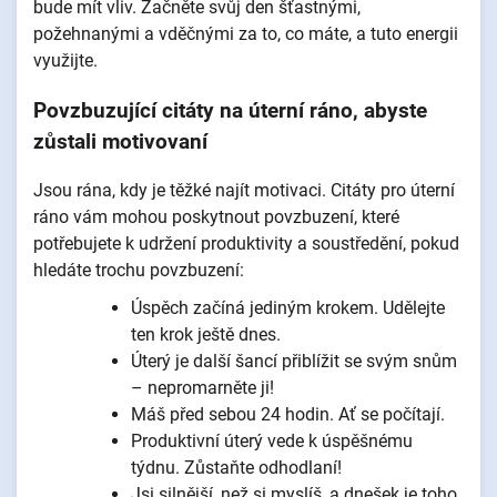
bude mít vliv. Začněte svůj den šťastnými,
požehnanými a vděčnými za to, co máte, a tuto energii
využijte.
Povzbuzující citáty na úterní ráno, abyste
zůstali motivovaní
Jsou rána, kdy je těžké najít motivaci. Citáty pro úterní
ráno vám mohou poskytnout povzbuzení, které
potřebujete k udržení produktivity a soustředění, pokud
hledáte trochu povzbuzení:
Úspěch začíná jediným krokem. Udělejte
ten krok ještě dnes.
Úterý je další šancí přiblížit se svým snům
– nepromarněte ji!
Máš před sebou 24 hodin. Ať se počítají.
Produktivní úterý vede k úspěšnému
týdnu. Zůstaňte odhodlaní!
Jsi silnější, než si myslíš, a dnešek je toho