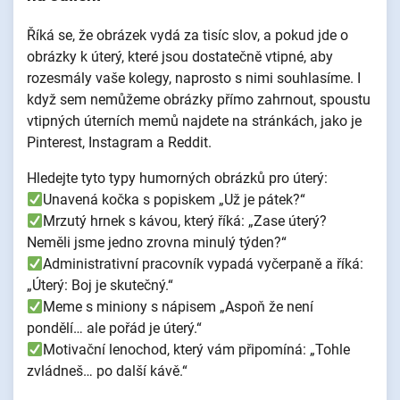
Říká se, že obrázek vydá za tisíc slov, a pokud jde o
obrázky k úterý, které jsou dostatečně vtipné, aby
rozesmály vaše kolegy, naprosto s nimi souhlasíme. I
když sem nemůžeme obrázky přímo zahrnout, spoustu
vtipných úterních memů najdete na stránkách, jako je
Pinterest, Instagram a Reddit.
Hledejte tyto typy humorných obrázků pro úterý:
Unavená kočka s popiskem „Už je pátek?“
Mrzutý hrnek s kávou, který říká: „Zase úterý?
Neměli jsme jedno zrovna minulý týden?“
Administrativní pracovník vypadá vyčerpaně a říká:
„Úterý: Boj je skutečný.“
Meme s miniony s nápisem „Aspoň že není
pondělí… ale pořád je úterý.“
Motivační lenochod, který vám připomíná: „Tohle
zvládneš… po další kávě.“