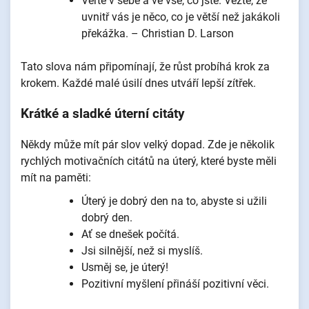
Věřte v sebe a ve vše, co jste. Vězte, že
uvnitř vás je něco, co je větší než jakákoli
překážka. – Christian D. Larson
Tato slova nám připomínají, že růst probíhá krok za
krokem. Každé malé úsilí dnes utváří lepší zítřek.
Krátké a sladké úterní citáty
Někdy může mít pár slov velký dopad. Zde je několik
rychlých motivačních citátů na úterý, které byste měli
mít na paměti:
Úterý je dobrý den na to, abyste si užili
dobrý den.
Ať se dnešek počítá.
Jsi silnější, než si myslíš.
Usměj se, je úterý!
Pozitivní myšlení přináší pozitivní věci.