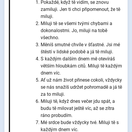
Pokaždé, když tě vidím, se znovu
zamiluji. Jen ti chci připomenout, že tě
miluji.
Miluji tě se všemi tvými chybami a
dokonalostmi. Jo, miluji na tobě
všechno.
Měníš smutné chvíle v šťastné. Jsi mé
štěstí v lidské podobě a já tě miluji.
S každým dalším dnem mě otevíráš
větším hloubkám citů. Miluji tě každým
dnem víc.
Ať už nám život přinese cokoli, vždycky
se nás snažíš udržet pohromadě a já tě
za to miluji.
Miluji tě, když dnes večer jdu spát, a
budu tě milovat ještě víc, až se zítra
ráno probudím.
Mé srdce bude vždycky tvé. Miluji tě s
každým dnem víc.