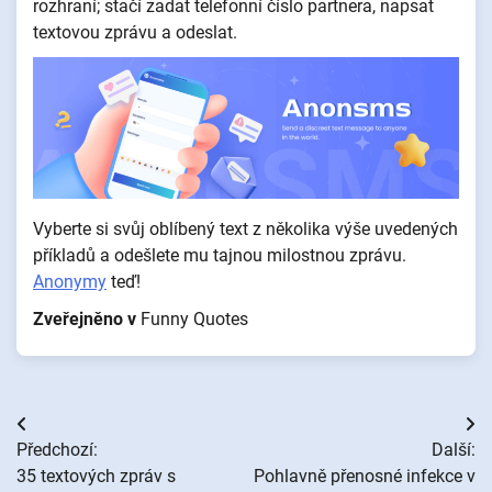
rozhraní; stačí zadat telefonní číslo partnera, napsat
textovou zprávu a odeslat.
Vyberte si svůj oblíbený text z několika výše uvedených
příkladů a odešlete mu tajnou milostnou zprávu.
Anonymy
teď!
Zveřejněno v
Funny Quotes
Navigace
Předchozí:
Další:
pro
35 textových zpráv s
Pohlavně přenosné infekce v