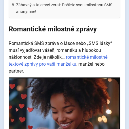
Zábavný a tajemný zvrat: Pošlete svou milostnou SMS
anonymně!
Romantické milostné zprávy
Romantická SMS zpráva o lásce nebo „SMS lásky“
musí vyjadřovat vášeň, romantiku a hlubokou
náklonnost. Zde je několik…
romantické milostné
textové zprávy pro vaši manželku
, manžel nebo
partner.