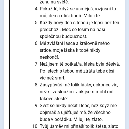
ženu na světě.
Pokaždé, když se usměješ, rozjasní to
můj den a utiší bouři. Miluji tě.
Každý nový den s tebou je lepší než ten
předchozí. Moc se těším na naši
společnou budoucnost.
Mé zvláštní lásce a královně mého
srdce, moje láska k tobě nikdy
neskončí.
Než jsem tě potkal/a, láska byla děsivá.
Po letech s tebou mě ztráta tebe děsí
víc než smrt.
Zasypáváš mě tolik lásky, dokonce víc,
než si zasloužím. Jak jsem mohl mít
takové štěstí?
Svět se nikdy necítil lépe, než když mě
objímáš a ujišťuješ mě, že všechno
bude v pořádku. Miluji tě, zlato.
Tvůj úsměv mi přináší tolik štěstí, zlato.