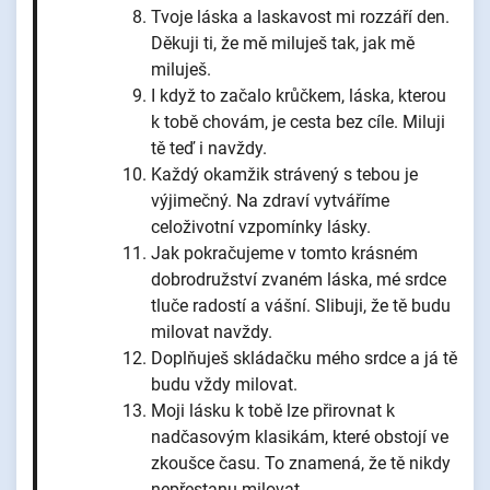
Tvoje láska a laskavost mi rozzáří den.
Děkuji ti, že mě miluješ tak, jak mě
miluješ.
I když to začalo krůčkem, láska, kterou
k tobě chovám, je cesta bez cíle. Miluji
tě teď i navždy.
Každý okamžik strávený s tebou je
výjimečný. Na zdraví vytváříme
celoživotní vzpomínky lásky.
Jak pokračujeme v tomto krásném
dobrodružství zvaném láska, mé srdce
tluče radostí a vášní. Slibuji, že tě budu
milovat navždy.
Doplňuješ skládačku mého srdce a já tě
budu vždy milovat.
Moji lásku k tobě lze přirovnat k
nadčasovým klasikám, které obstojí ve
zkoušce času. To znamená, že tě nikdy
nepřestanu milovat.