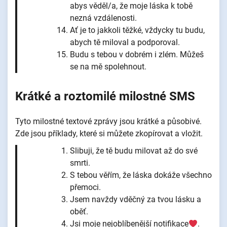
abys věděl/a, že moje láska k tobě
nezná vzdálenosti.
Ať je to jakkoli těžké, vždycky tu budu,
abych tě miloval a podporoval.
Budu s tebou v dobrém i zlém. Můžeš
se na mě spolehnout.
Krátké a roztomilé milostné SMS
Tyto milostné textové zprávy jsou krátké a působivé.
Zde jsou příklady, které si můžete zkopírovat a vložit.
Slibuji, že tě budu milovat až do své
smrti.
S tebou věřím, že láska dokáže všechno
přemoci.
Jsem navždy vděčný za tvou lásku a
oběť.
Jsi moje nejoblíbenější notifikace
.