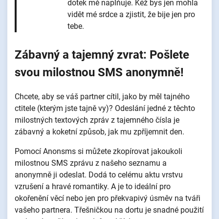
dotek mě naplňuje. Kéž bys jen mohla
vidět mé srdce a zjistit, že bije jen pro
tebe.
Zábavný a tajemný zvrat: Pošlete
svou milostnou SMS anonymně!
Chcete, aby se váš partner cítil, jako by měl tajného
ctitele (kterým jste tajně vy)? Odeslání jedné z těchto
milostných textových zpráv z tajemného čísla je
zábavný a koketní způsob, jak mu zpříjemnit den.
Pomocí Anonsms si můžete zkopírovat jakoukoli
milostnou SMS zprávu z našeho seznamu a
anonymně ji odeslat. Dodá to celému aktu vrstvu
vzrušení a hravé romantiky. A je to ideální pro
okořenění věcí nebo jen pro překvapivý úsměv na tváři
vašeho partnera. Třešničkou na dortu je snadné použití