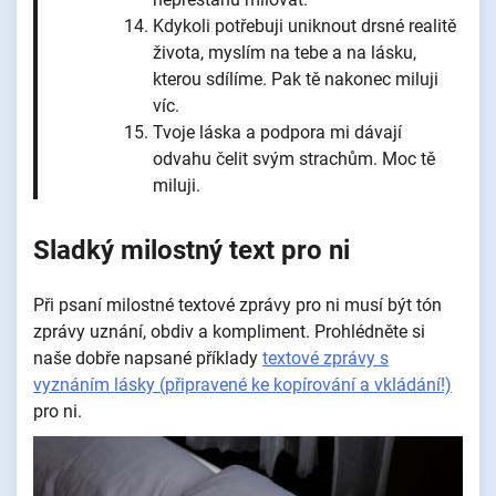
Kdykoli potřebuji uniknout drsné realitě
života, myslím na tebe a na lásku,
kterou sdílíme. Pak tě nakonec miluji
víc.
Tvoje láska a podpora mi dávají
odvahu čelit svým strachům. Moc tě
miluji.
Sladký milostný text pro ni
Při psaní milostné textové zprávy pro ni musí být tón
zprávy uznání, obdiv a kompliment. Prohlédněte si
naše dobře napsané příklady
textové zprávy s
vyznáním lásky (připravené ke kopírování a vkládání!)
pro ni.