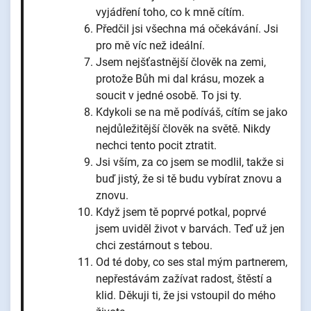
vyjádření toho, co k mně cítím.
Předčil jsi všechna má očekávání. Jsi
pro mě víc než ideální.
Jsem nejšťastnější člověk na zemi,
protože Bůh mi dal krásu, mozek a
soucit v jedné osobě. To jsi ty.
Kdykoli se na mě podíváš, cítím se jako
nejdůležitější člověk na světě. Nikdy
nechci tento pocit ztratit.
Jsi vším, za co jsem se modlil, takže si
buď jistý, že si tě budu vybírat znovu a
znovu.
Když jsem tě poprvé potkal, poprvé
jsem uviděl život v barvách. Teď už jen
chci zestárnout s tebou.
Od té doby, co ses stal mým partnerem,
nepřestávám zažívat radost, štěstí a
klid. Děkuji ti, že jsi vstoupil do mého