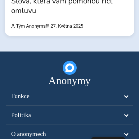
Slova, která vám pomohou říct
omluvu
Tým Anonyms
27. Května 2025
Anonymy
Funkce
Politika
O anonymech