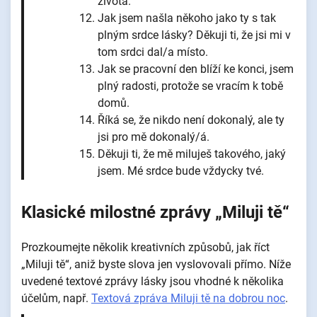
života.
Jak jsem našla někoho jako ty s tak
plným srdce lásky? Děkuji ti, že jsi mi v
tom srdci dal/a místo.
Jak se pracovní den blíží ke konci, jsem
plný radosti, protože se vracím k tobě
domů.
Říká se, že nikdo není dokonalý, ale ty
jsi pro mě dokonalý/á.
Děkuji ti, že mě miluješ takového, jaký
jsem. Mé srdce bude vždycky tvé.
Klasické milostné zprávy „Miluji tě“
Prozkoumejte několik kreativních způsobů, jak říct
„Miluji tě“, aniž byste slova jen vyslovovali přímo. Níže
uvedené textové zprávy lásky jsou vhodné k několika
účelům, např. ⁠
Textová zpráva Miluji tě na dobrou noc
.