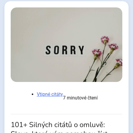
Vtipné citáty
7 minutové čtení
101+ Silných citátů o omluvě: