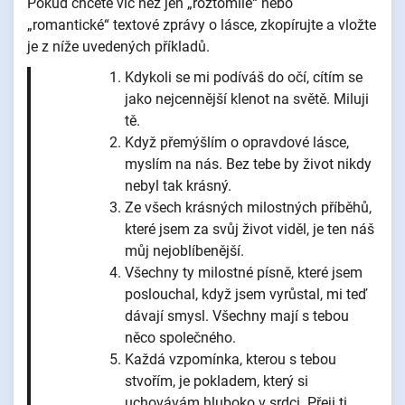
Pokud chcete víc než jen „roztomilé“ nebo
„romantické“ textové zprávy o lásce, zkopírujte a vložte
je z níže uvedených příkladů.
Kdykoli se mi podíváš do očí, cítím se
jako nejcennější klenot na světě. Miluji
tě.
Když přemýšlím o opravdové lásce,
myslím na nás. Bez tebe by život nikdy
nebyl tak krásný.
Ze všech krásných milostných příběhů,
které jsem za svůj život viděl, je ten náš
můj nejoblíbenější.
Všechny ty milostné písně, které jsem
poslouchal, když jsem vyrůstal, mi teď
dávají smysl. Všechny mají s tebou
něco společného.
Každá vzpomínka, kterou s tebou
stvořím, je pokladem, který si
uchovávám hluboko v srdci. Přeji ti,