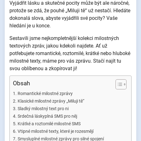
Vyjádřit lásku a skutečné pocity může být ale náročné,
protože se zdá, že pouhé „Miluji tě“ už nestačí. Hledáte
dokonalá slova, abyste vyjádřili své pocity? Vaše
hledání je u konce.
Sestavili jsme nejkompletnější kolekci milostných
textových zpráv, jakou kdekoli najdete. Ať už
potřebujete romantické, roztomilé, krátké nebo hluboké
milostné texty, máme pro vás zprávu. Stačí najít tu
svou oblíbenou a zkopírovat ji!
Obsah
Romantické milostné zprávy
Klasické milostné zprávy „Miluji tě“
Sladký milostný text pro ni
Srdečná láskyplná SMS pro něj
Krátké a roztomilé milostné SMS
Vtipné milostné texty, které je rozesmějí
Smysluplné milostné zprávy pro silné spojení