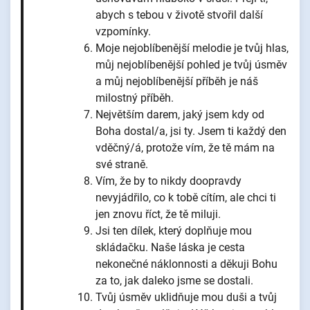
abych s tebou v životě stvořil další
vzpomínky.
Moje nejoblíbenější melodie je tvůj hlas,
můj nejoblíbenější pohled je tvůj úsměv
a můj nejoblíbenější příběh je náš
milostný příběh.
Největším darem, jaký jsem kdy od
Boha dostal/a, jsi ty. Jsem ti každý den
vděčný/á, protože vím, že tě mám na
své straně.
Vím, že by to nikdy doopravdy
nevyjádřilo, co k tobě cítím, ale chci ti
jen znovu říct, že tě miluji.
Jsi ten dílek, který doplňuje mou
skládačku. Naše láska je cesta
nekonečné náklonnosti a děkuji Bohu
za to, jak daleko jsme se dostali.
Tvůj úsměv uklidňuje mou duši a tvůj