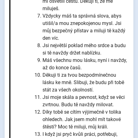
mi osvětlil cestu. Děkuji ti, že mě
miluješ.
Vždycky máš ta správná slova, abys
utišil/a mou znepokojenou mysl. Jsi
můj bezpečný přístav a miluji tě každý
den víc.
Jsi největší poklad mého srdce a budu
si tě navždy držet nablízku.
Máš všechnu mou lásku, nyní i navždy,
až do konce časů.
Děkuji ti za tvou bezpodmínečnou
lásku ke mně. Slibuji, že budu při tobě
stát za všech okolností.
Jsi moje skála a pevnost, když se věci
zvrtnou. Budu tě navždy milovat.
Díky tobě se cítím výjimečně v tolika
ohledech. Jak jsem mohl mít takové
štěstí? Moc tě miluji, můj králi.
I když jsi pryč kvůli práci, potřebuji,