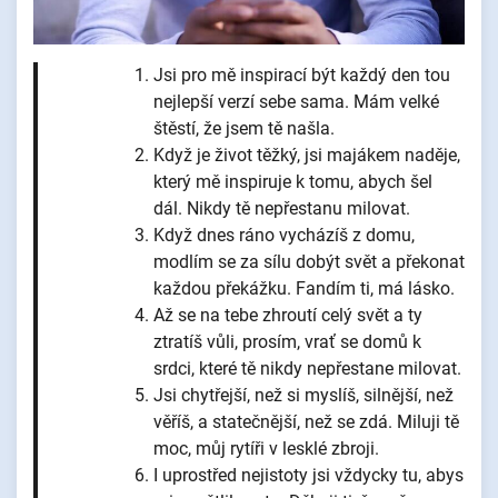
Jsi pro mě inspirací být každý den tou
nejlepší verzí sebe sama. Mám velké
štěstí, že jsem tě našla.
Když je život těžký, jsi majákem naděje,
který mě inspiruje k tomu, abych šel
dál. Nikdy tě nepřestanu milovat.
Když dnes ráno vycházíš z domu,
modlím se za sílu dobýt svět a překonat
každou překážku. Fandím ti, má lásko.
Až se na tebe zhroutí celý svět a ty
ztratíš vůli, prosím, vrať se domů k
srdci, které tě nikdy nepřestane milovat.
Jsi chytřejší, než si myslíš, silnější, než
věříš, a statečnější, než se zdá. Miluji tě
moc, můj rytíři v lesklé zbroji.
I uprostřed nejistoty jsi vždycky tu, abys