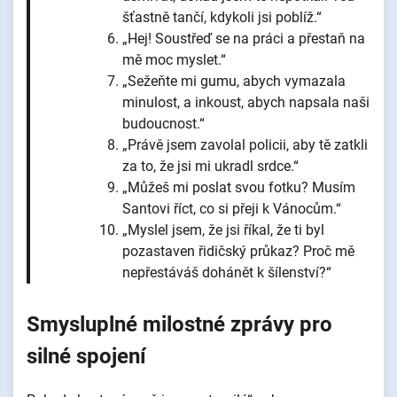
šťastně tančí, kdykoli jsi poblíž.“
„Hej! Soustřeď se na práci a přestaň na
mě moc myslet.“
„Sežeňte mi gumu, abych vymazala
minulost, a inkoust, abych napsala naši
budoucnost.“
„Právě jsem zavolal policii, aby tě zatkli
za to, že jsi mi ukradl srdce.“
„Můžeš mi poslat svou fotku? Musím
Santovi říct, co si přeji k Vánocům.“
„Myslel jsem, že jsi říkal, že ti byl
pozastaven řidičský průkaz? Proč mě
nepřestáváš dohánět k šílenství?“
Smysluplné milostné zprávy pro
silné spojení