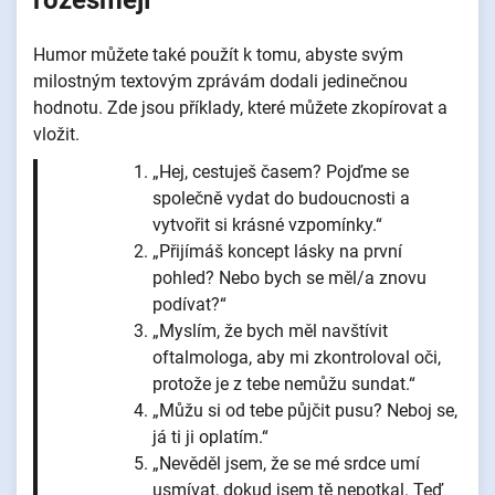
rozesmějí
Humor můžete také použít k tomu, abyste svým
milostným textovým zprávám dodali jedinečnou
hodnotu. Zde jsou příklady, které můžete zkopírovat a
vložit.
„Hej, cestuješ časem? Pojďme se
společně vydat do budoucnosti a
vytvořit si krásné vzpomínky.“
„Přijímáš koncept lásky na první
pohled? Nebo bych se měl/a znovu
podívat?“
„Myslím, že bych měl navštívit
oftalmologa, aby mi zkontroloval oči,
protože je z tebe nemůžu sundat.“
„Můžu si od tebe půjčit pusu? Neboj se,
já ti ji oplatím.“
„Nevěděl jsem, že se mé srdce umí
usmívat, dokud jsem tě nepotkal. Teď