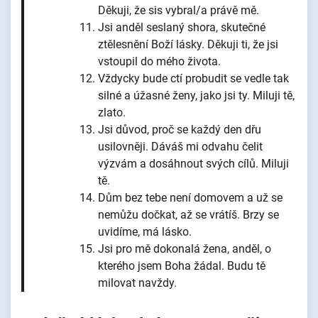
Děkuji, že sis vybral/a právě mě.
Jsi anděl seslaný shora, skutečné
ztělesnění Boží lásky. Děkuji ti, že jsi
vstoupil do mého života.
Vždycky bude ctí probudit se vedle tak
silné a úžasné ženy, jako jsi ty. Miluji tě,
zlato.
Jsi důvod, proč se každý den dřu
usilovněji. Dáváš mi odvahu čelit
výzvám a dosáhnout svých cílů. Miluji
tě.
Dům bez tebe není domovem a už se
nemůžu dočkat, až se vrátíš. Brzy se
uvidíme, má lásko.
Jsi pro mě dokonalá žena, anděl, o
kterého jsem Boha žádal. Budu tě
milovat navždy.