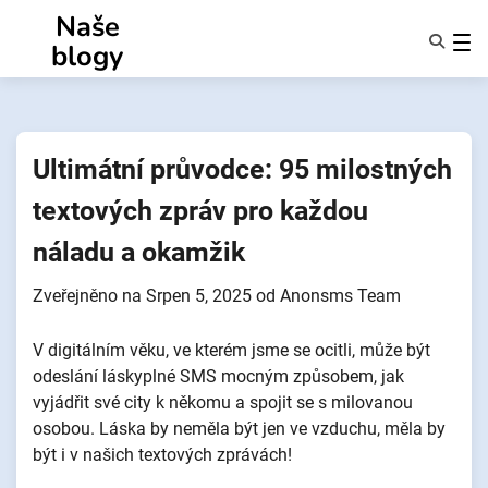
Přejít
Naše
k
blogy
obsahu
Funkce
O Nás
Anonymy
Ultimátní průvodce: 95 milostných
NotifyPartners
textových zpráv pro každou
náladu a okamžik
Zveřejněno na
Srpen 5, 2025
od
Anonsms Team
V digitálním věku, ve kterém jsme se ocitli, může být
odeslání láskyplné SMS mocným způsobem, jak
vyjádřit své city k někomu a spojit se s milovanou
osobou. Láska by neměla být jen ve vzduchu, měla by
být i v našich textových zprávách!