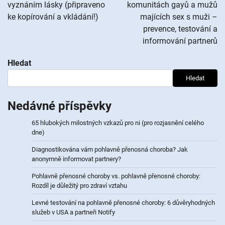
vyznáním lásky (připraveno
komunitách gayů a mužů
příspěvek
ke kopírování a vkládání!)
majících sex s muži –
prevence, testování a
informování partnerů
Hledat
Hledat
Nedávné příspěvky
65 hlubokých milostných vzkazů pro ni (pro rozjasnění celého
dne)
Diagnostikována vám pohlavně přenosná choroba? Jak
anonymně informovat partnery?
Pohlavně přenosné choroby vs. pohlavně přenosné choroby:
Rozdíl je důležitý pro zdraví vztahu
Levné testování na pohlavně přenosné choroby: 6 důvěryhodných
služeb v USA a partneři Notify