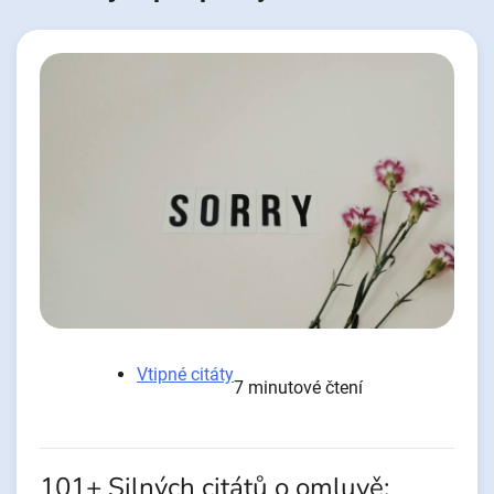
Vtipné citáty
7 minutové čtení
101+ Silných citátů o omluvě: