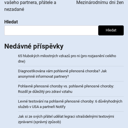
vašeho partnera, přátele a
Mezinárodnímu dni žen
příspěvek
nezadané
Hledat
Hledat
Nedávné příspěvky
65 hlubokých milostných vzkazů pro ni (pro rozjasnění celého
dne)
Diagnostikována vám pohlavně přenosná choroba? Jak
anonymně informovat partnery?
Pohlavně přenosné choroby vs. pohlavně přenosné choroby:
Rozdíl je důležitý pro zdraví vztahu
Levné testování na pohlavně přenosné choroby: 6 důvěryhodných
služeb v USA a partneři Notify
Jak si ze svých přátel udělat legraci strašidelnými textovými
zprávami (správný způsob)