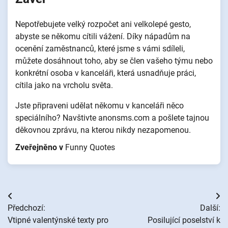
Nepotřebujete velký rozpočet ani velkolepé gesto,
abyste se někomu cítili vážení. Díky nápadům na
ocenění zaměstnanců, které jsme s vámi sdíleli,
můžete dosáhnout toho, aby se člen vašeho týmu nebo
konkrétní osoba v kanceláři, která usnadňuje práci,
cítila jako na vrcholu světa.
Jste připraveni udělat někomu v kanceláři něco
speciálního? Navštivte anonsms.com a pošlete tajnou
děkovnou zprávu, na kterou nikdy nezapomenou.
Zveřejněno v
Funny Quotes
Navigace
Předchozí:
Další:
pro
Vtipné valentýnské texty pro
Posilující poselství k