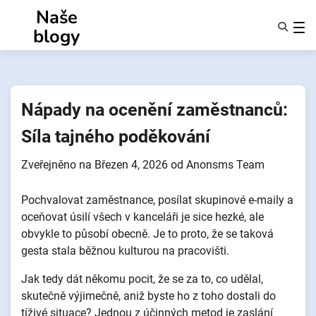
Přejít
Naše
k
blogy
obsahu
Funkce
O Nás
Anonymy
Nápady na ocenění zaměstnanců:
NotifyPartners
Síla tajného poděkování
Zveřejněno na
Březen 4, 2026
od
Anonsms Team
Pochvalovat zaměstnance, posílat skupinové e-maily a
oceňovat úsilí všech v kanceláři je sice hezké, ale
obvykle to působí obecně. Je to proto, že se taková
gesta stala běžnou kulturou na pracovišti.
Jak tedy dát někomu pocit, že se za to, co udělal,
skutečně výjimečně, aniž byste ho z toho dostali do
tíživé situace? Jednou z účinných metod je zaslání