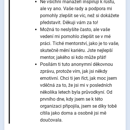
Ne všichni manažeři inspirují k růstu,
ale vy ano. Vaše rady a podpora mi
pomohly zlepšit se víc, než si dokážete
představit. Děkuji vám za to!
Možná to neslyšíte často, ale vaše
vedení mi pomohlo zlepšit se v mé
práci. Tiché mentorství, jako je to vaše,
skutečně mění kariéru. Jste nejlepší
mentor, jakého si kdo může přát!
Posílám ti tuto anonymní děkovnou
zprávu, protože vím, jak jsi někdy
emotivní. Chci ti jen říct, jak moc jsem
vděčná za to, že jsi mi v posledních
několika letech byla průvodkyní. Od
prvního dne, kdy jsem se k této
organizaci připojila, jsem se díky tobě
cítila jako doma a osobně jsi mě
doučovala.