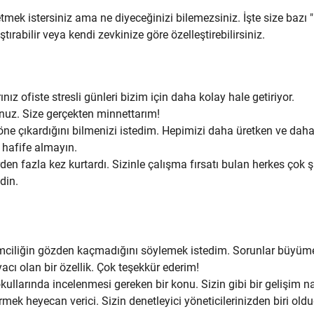
tmek istersiniz ama ne diyeceğinizi bilemezsiniz. İşte size bazı "
ırabilir veya kendi zevkinize göre özelleştirebilirsiniz.
ız ofiste stresli günleri bizim için daha kolay hale getiriyor.
sunuz. Size gerçekten minnettarım!
ıl öne çıkardığını bilmenizi istedim. Hepimizi daha üretken ve daha
a hafife almayın.
den fazla kez kurtardı. Sizinle çalışma fırsatı bulan herkes çok ş
din.
işimciliğin gözden kaçmadığını söylemek istedim. Sorunlar büyü
cı olan bir özellik. Çok teşekkür ederim!
okullarında incelenmesi gereken bir konu. Sizin gibi bir gelişim n
rmek heyecan verici. Sizin denetleyici yöneticilerinizden biri ol