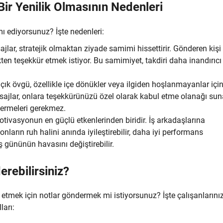
Bir Yenilik Olmasının Nedenleri
ı ediyorsunuz? İşte nedenleri:
jlar, stratejik olmaktan ziyade samimi hissettirir. Gönderen kişi
ten teşekkür etmek istiyor. Bu samimiyet, takdiri daha inandırıcı
çık övgü, özellikle içe dönükler veya ilgiden hoşlanmayanlar içi
sajlar, onlara teşekkürünüzü özel olarak kabul etme olanağı sun
termeleri gerekmez.
motivasyonun en güçlü etkenlerinden biridir. İş arkadaşlarına
nların ruh halini anında iyileştirebilir, daha iyi performans
iş gününün havasını değiştirebilir.
rebilirsiniz?
 etmek için notlar göndermek mi istiyorsunuz? İşte çalışanlarını
ları: