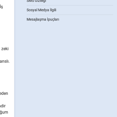
SMS Gizliliği
İş
Sosyal Medya İlgili
Mesajlaşma İpuçları
 zeki
anslı.
meden
adir
duğum