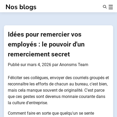
Passer
Nos blogs
au
contenu
Caractéristiques
À Propos De Nous
Anonymes
Idées pour remercier vos
NotifierPartenaires
employés : le pouvoir d'un
remerciement secret
Publié sur
mars 4, 2026
par
Anonsms Team
Féliciter ses collègues, envoyer des courriels groupés et
reconnaître les efforts de chacun au bureau, c'est bien,
mais cela manque souvent de originalité. C'est parce
que ces gestes sont devenus monnaie courante dans
la culture d'entreprise.
Comment faire en sorte que quelqu'un se sente