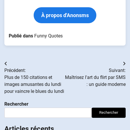
À propos d'Anonsms
Publié dans
Funny Quotes
Navigation
Précédent:
Suivant:
de
Plus de 150 citations et
Maîtrisez l'art du flirt par SMS
images amusantes du lundi
: un guide moderne
l’article
pour vaincre le blues du lundi
Rechercher
Rechercher
Articles récents