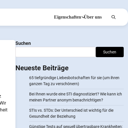
Eigenschaften
Über uns
Anonsms
Benachrichtigen Sie
Suchen
Partner
Suchen
Neueste Beiträge
65 tiefgründige Liebesbotschaften für sie (um ihren
ganzen Tag zu verschönern)
Bei Ihnen wurde eine STI diagnostiziert? Wie kann ich
z
meinen Partner anonym benachrichtigen?
Wir
heit
STIs vs. STDs: Der Unterschied ist wichtig für die
Gesundheit der Beziehung
Günstige Tests auf sexuell übertragbare Krankheiten: