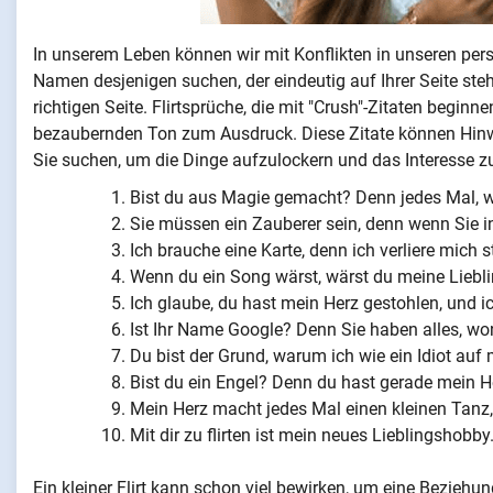
In unserem Leben können wir mit Konflikten in unseren per
Namen desjenigen suchen, der eindeutig auf Ihrer Seite steh
richtigen Seite. Flirtsprüche, die mit "Crush"-Zitaten begi
bezaubernden Ton zum Ausdruck. Diese Zitate können Hinwe
Sie suchen, um die Dinge aufzulockern und das Interesse z
Bist du aus Magie gemacht? Denn jedes Mal, w
Sie müssen ein Zauberer sein, denn wenn Sie i
Ich brauche eine Karte, denn ich verliere mich 
Wenn du ein Song wärst, wärst du meine Liebli
Ich glaube, du hast mein Herz gestohlen, und i
Ist Ihr Name Google? Denn Sie haben alles, wo
Du bist der Grund, warum ich wie ein Idiot auf 
Bist du ein Engel? Denn du hast gerade mein H
Mein Herz macht jedes Mal einen kleinen Tanz,
Mit dir zu flirten ist mein neues Lieblingshobby
Ein kleiner Flirt kann schon viel bewirken, um eine Beziehu