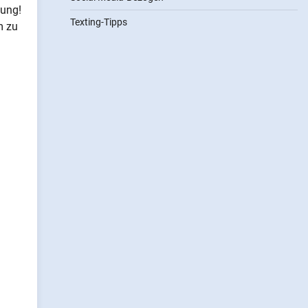
gung!
Texting-Tipps
m zu