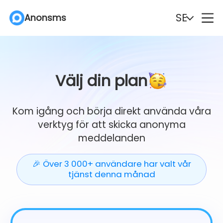
SE
Anonsms
English
Español
Deutsch
Português
Välj din plan
Italiano
English (Philippines)
Kom igång och börja direkt använda våra
verktyg för att skicka anonyma
Português (Brasil)
Русский
meddelanden
Français
Nederlands
🎉 Över 3 000+ användare har valt vår
tjänst denna månad
Türkçe
Polski
Svenska
Norsk