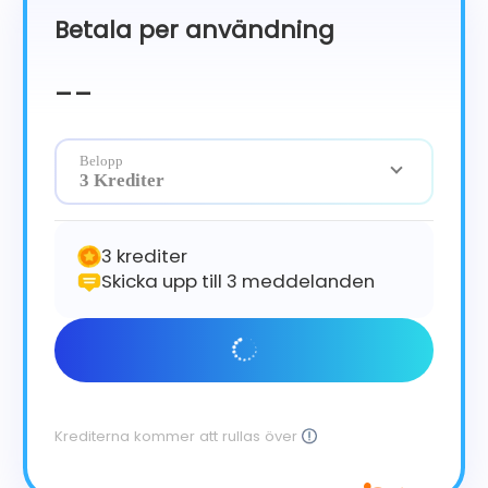
Betala per användning
Čeština
Dansk
--
Suomi
Belopp
3 Krediter
3 krediter
Skicka upp till 3 meddelanden
Kom igång
Krediterna kommer att rullas över