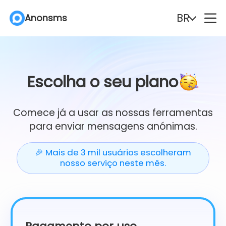
BR
Anonsms
English
Español
Deutsch
Português
Escolha o seu plano
Italiano
English (Philippines)
Comece já a usar as nossas ferramentas
para enviar mensagens anónimas.
Português (Brasil)
Русский
🎉 Mais de 3 mil usuários escolheram
Français
Nederlands
nosso serviço neste mês.
Türkçe
Polski
Svenska
Norsk