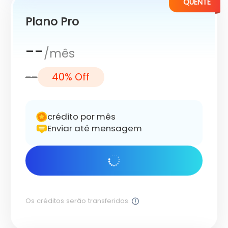
QUENTE
Plano Pro
--
/mês
--
40% Off
crédito por mês
Enviar até mensagem
Comece agora
Os créditos serão transferidos.