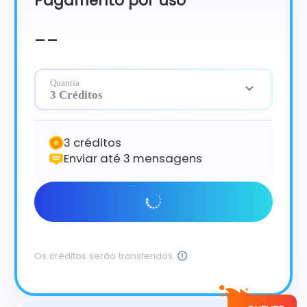
Pagamento por uso
Čeština
Dansk
--
Suomi
Quantia
3 Créditos
3 créditos
Enviar até 3 mensagens
Comece agora
Os créditos serão transferidos.