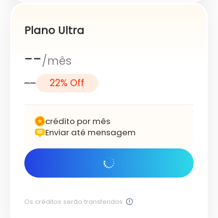
Plano Ultra
--
/mês
--
22% Off
crédito por mês
Enviar até mensagem
Comece agora
Os créditos serão transferidos.