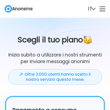
IT
Anonsms
English
Español
Deutsch
Português
Scegli il tuo piano
Italiano
English (Philippines)
Inizia subito a utilizzare i nostri strumenti
per inviare messaggi anonimi
Português (Brasil)
Русский
🎉 Oltre 3.000 utenti hanno scelto il
Français
Nederlands
nostro servizio questo mese.
Türkçe
Polski
Svenska
Norsk