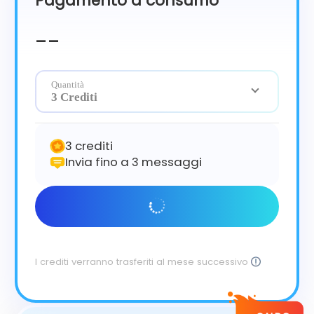
Pagamento a consumo
Čeština
Dansk
--
Suomi
Quantità
3 Crediti
3 crediti
Invia fino a 3 messaggi
Inizia subito
I crediti verranno trasferiti al mese successivo