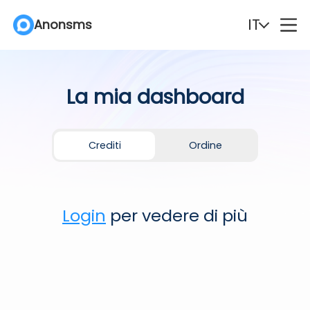
IT
Anonsms
English
Español
La mia dashboard
Deutsch
Português
Italiano
English (Philippines)
Crediti
Ordine
Português (Brasil)
Русский
Login
per vedere di più
Français
Nederlands
Türkçe
Polski
Svenska
Norsk