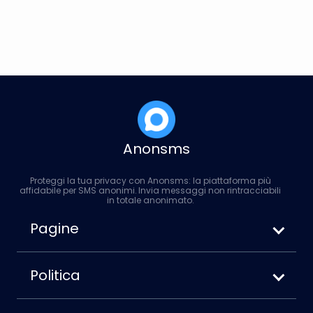
Čeština
Dansk
Suomi
Anonsms
Proteggi la tua privacy con Anonsms: la piattaforma più
affidabile per SMS anonimi. Invia messaggi non rintracciabili
in totale anonimato.
Pagine
Come inviare SMS anonimi
Anonsms vs. Anonymoustext
Politica
Come bloccare il tuo numero quando
Termini di Servizio
invii messaggi