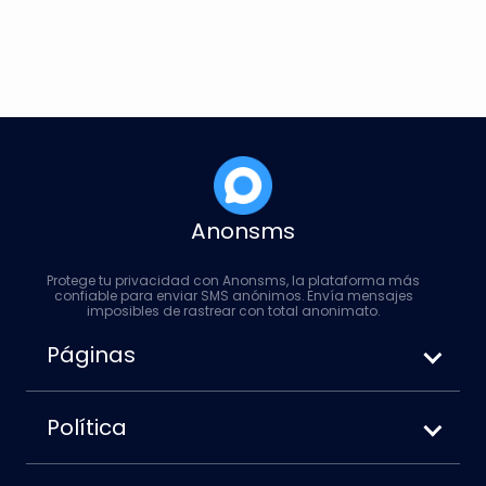
Čeština
Dansk
Suomi
Anonsms
Protege tu privacidad con Anonsms, la plataforma más
confiable para enviar SMS anónimos. Envía mensajes
imposibles de rastrear con total anonimato.
Páginas
Cómo enviar SMS anónimos
Anonsms vs. Anonymoustext
Política
Cómo bloquear tu número al enviar
Términos de servicio
mensajes de texto