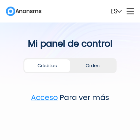
ES
Anonsms
English
Español
Mi panel de control
Deutsch
Português
Italiano
English (Philippines)
Créditos
Orden
Português (Brasil)
Русский
Acceso
Para ver más
Français
Nederlands
Türkçe
Polski
Svenska
Norsk