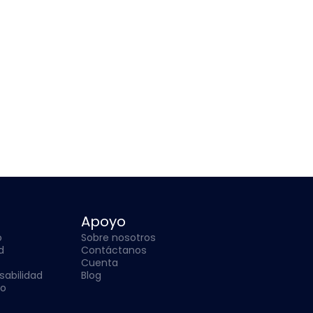
Apoyo
o
Sobre nosotros
d
Contáctanos
Cuenta
sabilidad
Blog
so