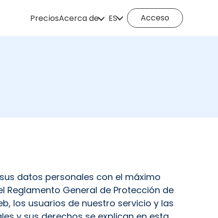
Acceso
Precios
Acerca de
ES
¿Cómo funciona?
English
Español
Deutsch
Português
Italiano
English (Philippines)
Português (Brasil)
Русский
Français
Nederlands
Türkçe
Polski
Svenska
Norsk
 sus datos personales con el máximo
Čeština
Dansk
 el Reglamento General de Protección de
b, los usuarios de nuestro servicio y las
Suomi
es y sus derechos se explican en esta