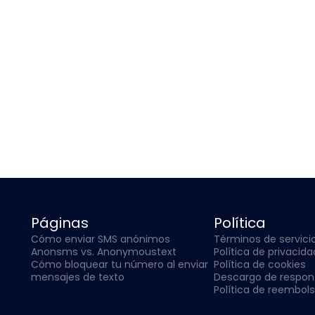
Páginas
Política
Cómo enviar SMS anónimos
Términos de servici
Anonsms vs. Anonymoustext
Política de privacida
Cómo bloquear tu número al enviar
Política de cookies
mensajes de texto
Descargo de respon
Política de reembol