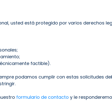
l, usted está protegido por varios derechos leg
rsonales;
atamiento;
 técnicamente factible).
iempre podamos cumplir con estas solicitudes deb
ringir.
 nuestro
formulario de contacto
y le responderemo