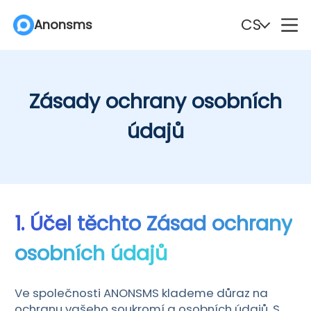
CS
Anonsms
English
Español
Zásady ochrany osobních
Deutsch
Português
údajů
Italiano
English (Philippines)
Português (Brasil)
Русский
1. Účel těchto Zásad ochrany
Français
Nederlands
osobních údajů
Türkçe
Polski
Ve společnosti ANONSMS klademe důraz na
Svenska
Norsk
ochranu vašeho soukromí a osobních údajů. S