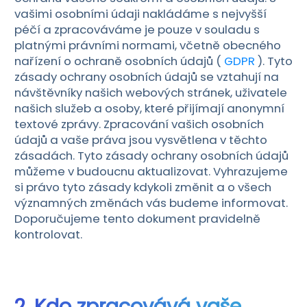
vašimi osobními údaji nakládáme s nejvyšší
Čeština
Dansk
péčí a zpracováváme je pouze v souladu s
platnými právními normami, včetně obecného
Suomi
nařízení o ochraně osobních údajů (
GDPR
). Tyto
zásady ochrany osobních údajů se vztahují na
návštěvníky našich webových stránek, uživatele
našich služeb a osoby, které přijímají anonymní
textové zprávy. Zpracování vašich osobních
údajů a vaše práva jsou vysvětlena v těchto
zásadách. Tyto zásady ochrany osobních údajů
můžeme v budoucnu aktualizovat. Vyhrazujeme
si právo tyto zásady kdykoli změnit a o všech
významných změnách vás budeme informovat.
Doporučujeme tento dokument pravidelně
kontrolovat.
2. Kdo zpracovává vaše