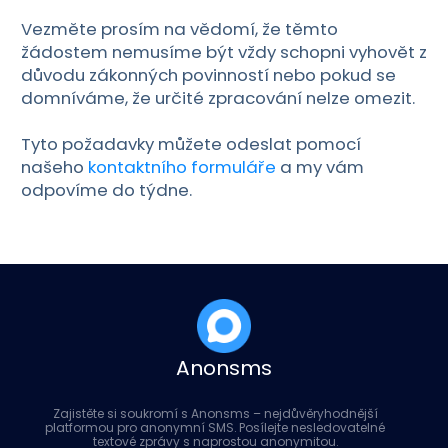
Vezměte prosím na vědomí, že těmto
žádostem nemusíme být vždy schopni vyhovět z
důvodu zákonných povinností nebo pokud se
domníváme, že určité zpracování nelze omezit.
Tyto požadavky můžete odeslat pomocí
našeho
kontaktního formuláře
a my vám
odpovíme do týdne.
Anonsms
Zajistěte si soukromí s Anonsms – nejdůvěryhodnější
platformou pro anonymní SMS. Posílejte nesledovatelné
textové zprávy s naprostou anonymitou.