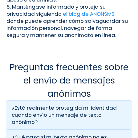
6. Manténgase informado y proteja su
privacidad siguiendo
el blog de ANONSMS
,
donde puede aprender cómo salvaguardar su
información personal, navegar de forma
segura y mantener su anonimato en línea.
Preguntas frecuentes sobre
el envío de mensajes
anónimos
¿Está realmente protegida mi identidad
cuando envío un mensaje de texto
anónimo?
Absolutamente. Es nuestra máxima prioridad. No
registramos tu dirección IP y toda la
¿Qué pasa si mi texto anónimo no es