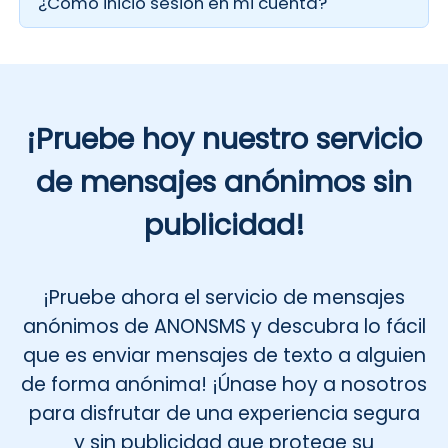
¿Cómo inicio sesión en mi cuenta?
podrás verlo. Ten en cuenta que cada
Para acceder a tu cuenta, visita la página
destinatario solo puede responder una vez.
principal de Anonsms y haz clic en «Iniciar sesión».
Introduce tu dirección de correo electrónico y
haz clic en «Enviar» para recibir un código de
verificación temporal. Una vez recibido, introduce
¡Pruebe hoy nuestro servicio
el código ¡y listo!
de mensajes anónimos sin
publicidad!
¡Pruebe ahora el servicio de mensajes
anónimos de ANONSMS y descubra lo fácil
que es enviar mensajes de texto a alguien
de forma anónima! ¡Únase hoy a nosotros
para disfrutar de una experiencia segura
y sin publicidad que protege su