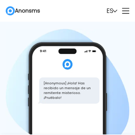
ES
Anonsms
English
Español
Deutsch
Português
Italiano
English (Philippines)
Português (Brasil)
Русский
[Anonymous] ¡Hola! Has
recibido un mensaje de un
remitente misterioso.
Français
Nederlands
¡Pruébalo!
Türkçe
Polski
Svenska
Norsk