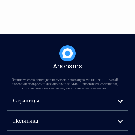
Čeština
Dansk
Suomi
Anonsms
Защитите свою конфиденциальность с помощью Anonsms — самой
надежной платформы для анонимных SMS. Отправляйте сообщения,
которые невозможно отследить, с полной анонимностью.
Страницы
Как отправить анонимное SMS
Anonsms vs. Anonymoustext
Политика
Как заблокировать свой номер при отправке
Условия использования
текстовых сообщений