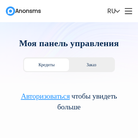
RU
Anonsms
English
Español
Моя панель управления
Deutsch
Português
Italiano
English (Philippines)
Кредиты
Заказ
Português (Brasil)
Русский
Авторизоваться
чтобы увидеть
Français
Nederlands
больше
Türkçe
Polski
Svenska
Norsk