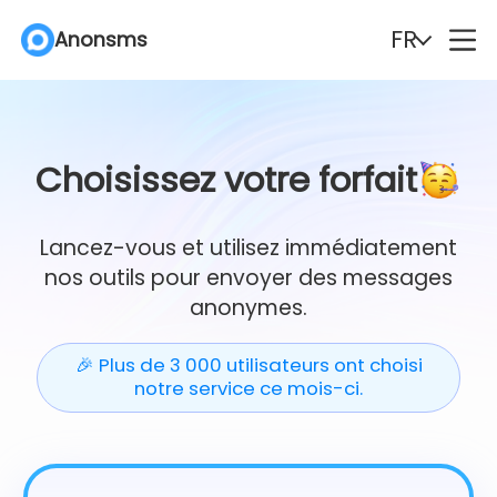
FR
Anonsms
English
Español
Deutsch
Português
Choisissez votre forfait
Italiano
English (Philippines)
Lancez-vous et utilisez immédiatement
nos outils pour envoyer des messages
Português (Brasil)
Русский
anonymes.
Français
Nederlands
🎉 Plus de 3 000 utilisateurs ont choisi
notre service ce mois-ci.
Türkçe
Polski
Svenska
Norsk