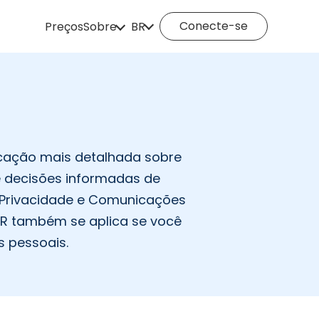
Conecte-se
Preços
Sobre
BR
Como funciona
English
Español
Deutsch
Português
Italiano
English (Philippines)
Português (Brasil)
Русский
icação mais detalhada sobre
me decisões informadas de
Français
Nederlands
e Privacidade e Comunicações
Türkçe
Polski
DPR também se aplica se você
 pessoais.
Svenska
Norsk
Čeština
Dansk
Suomi