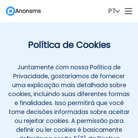
PT
Anonsms
English
Español
Política de Cookies
Deutsch
Português
Italiano
English (Philippines)
Juntamente com nossa Política de
Privacidade, gostaríamos de fornecer
Português (Brasil)
Русский
uma explicação mais detalhada sobre
cookies, incluindo suas diferentes formas
Français
Nederlands
e finalidades. Isso permitirá que você
tome decisões informadas sobre aceitar
Türkçe
Polski
ou rejeitar cookies. A permissão para
definir ou ler cookies é basicamente
Svenska
Norsk