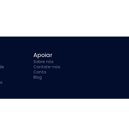
Apoiar
Sobre nós
ade
Contate-nos
Conta
Blog
so