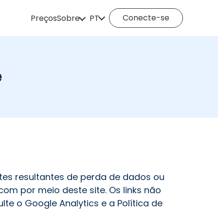
Conecte-se
Preços
Sobre
PT
Como funciona
English
Español
Deutsch
Português
e
Italiano
English (Philippines)
Português (Brasil)
Русский
Français
Nederlands
Türkçe
Polski
Svenska
Norsk
tes resultantes de perda de dados ou
Čeština
Dansk
om por meio deste site. Os links não
e o Google Analytics e a Política de
Suomi