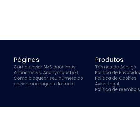
Páginas
Produtos
Como enviar SMS anônimos
Termos de Serviço
Anonsms vs. Anonymoustext
Política de Privacid
Como bloquear seu número ao
Política de Cookies
enviar mensagens de texto
Aviso Legal
Política de reembol