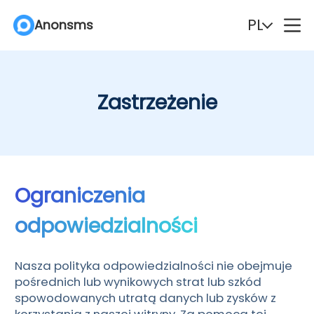
PL
Anonsms
English
Español
Zastrzeżenie
Deutsch
Português
Italiano
English (Philippines)
Português (Brasil)
Русский
Ograniczenia
odpowiedzialności
Français
Nederlands
Türkçe
Polski
Nasza polityka odpowiedzialności nie obejmuje
pośrednich lub wynikowych strat lub szkód
Svenska
Norsk
spowodowanych utratą danych lub zysków z
korzystania z naszej witryny. Za pomocą tej