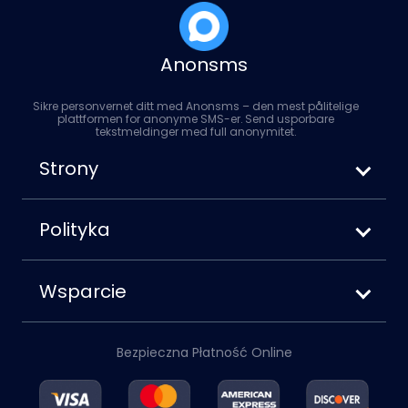
Anonsms
Sikre personvernet ditt med Anonsms – den mest pålitelige
plattformen for anonyme SMS-er. Send usporbare
tekstmeldinger med full anonymitet.
Strony
Jak wysyłać anonimowe SMS-y
Anonsms vs. Anonymoustext
Polityka
Jak zablokować swój numer podczas
Warunki korzystania z usługi
wysyłania SMS-ów
Polityka prywatności
Wsparcie
Polityka plików cookie
O nas
Zastrzeżenie
Skontaktuj się z nami
Polityka zwrotów
Bezpieczna Płatność Online
Konto
Blog